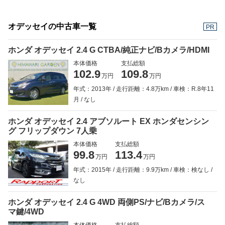
オデッセイの中古車一覧
PR
ホンダ オデッセイ 2.4 G CTBA/純正ナビ/Bカメラ/HDMI
本体価格
支払総額
102.9
109.8
万円
万円
年式：2013年
走行距離：4.8万km
車検：R.8年11
月
なし
ホンダ オデッセイ 2.4 アブソルート EX ホンダセンシン
グ フリップダウン 7人乗
本体価格
支払総額
99.8
113.4
万円
万円
年式：2015年
走行距離：9.9万km
車検：検なし
なし
ホンダ オデッセイ 2.4 G 4WD 両側PS/ナビ/Bカメラ/ス
マ鍵/4WD
本体価格
支払総額