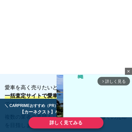
close
詳しく見る
arrow_forward_ios
愛車を高く売りたいとお考えの方は、
一括査定サイトで愛車の価格を調べるのがオススメ
です！
＼ CARPRIMEおすすめ（PR） ／
ディーラーで手放すのはもったいない！
【カーネクスト】ならどんなクルマも高価買取
複数の業者の見積もりを比較して
最高価格
での売却
詳しく見てみる
を目指しましょう！