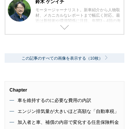
鈴木 ケンイチ
モータージャーナリスト。新車紹介から人物取
材、メカニカルなレポートまで幅広く対応。最
近は新技術や環境関係に注目。年間3～4回の海
外モーターショー取材を実施。レース経験あ
り。毎月1回のSA/PAの食べ歩き取材を10年ほ
ど継続中。日本自動車ジャーナリスト協会（AJ
AJ）会員 自動車技術会会員 環境社会検定試
験（ECO検定）
この記事のすべての画像を表示する（10枚）
Chapter
車を維持するのに必要な費用の内訳
エンジン排気量が大きいほど高額な「自動車税」
加入者と車、補償の内容で変化する任意保険料金