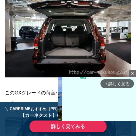
close
詳しく見る
arrow_forward_ios
このGXグレードの荷室･ラゲッジスペースは、かなり広々
～！
＼ CARPRIMEおすすめ（PR） ／
ディーラーで手放すのはもったいない！
【カーネクスト】ならどんなクルマも高価買取
詳しく見てみる