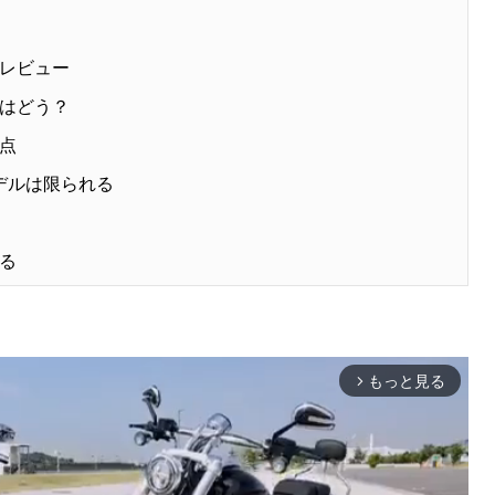
レビュー
はどう？
点
デルは限られる
る
もっと見る
arrow_forward_ios