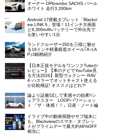
オーナー OPbrembo SACHS パール
ホワイト 走行3,200km
Android 17搭載タブレット「Blackvi
ew LINK 5」登場！11インチ大画面
と8,300mAhバッテリーで外出先で
も使いやすい1台
ランドクルーザー250を三様に魅せ
る18インチ軽量鍛造ホイール｢A･LA
P｣3銘柄紹介
【日本正規モデルをワンソクTubeが
レビュー】【車のナビでYouTube見
る方法2026】新型ヴォクシー･RAV
4･ハスラーでオットキャスト使える
か比較検証! オススメはどれ?!
論より証拠!試して実感その効果!!シ
ュアラスター LOOPパワーショッ
ト 『ザ・体感！！』日産・ノート編
ドライブ中の動画視聴やサブ端末に
も。Blackviewのスマホ・タブレッ
トがプライムデーで最大約46%OFF
相当に