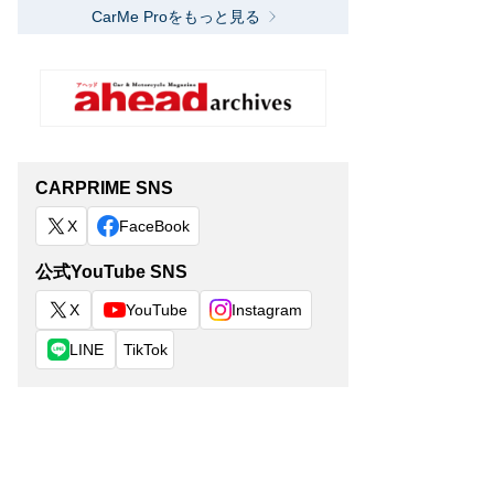
CarMe Proをもっと見る
CARPRIME SNS
X
FaceBook
公式YouTube SNS
X
YouTube
Instagram
LINE
TikTok