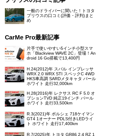
一般のドライバーに聞いた！トヨタ
プリウスの口コミ(評価・評判)まと
め
CarMe Pro最新記事
片手で使いやすい5インチ小型スマ
ホ「Blackview WAVE 2C」登場！An
droid 16 Go搭載で13,400円
H.24(2012)年 スバル インプレッサ
WRX 2.0 WRX STI スペックC 4WD
HKS車高調 SARDメタキャタ パール
ホワイト 走行32,000km
H.28(2016)年 レクサス RC F 5.0 オ
プションTVD 純正19インチ パール
ホワイト 走行33,500km
R.3(2021)年 ポルシェ 718ケイマン
GT4 1オーナー PDLS付きLEDライ
ト ホワイト 走行17,400km
R.7(2025)年 トヨタ GR86 2.4 RZ 1