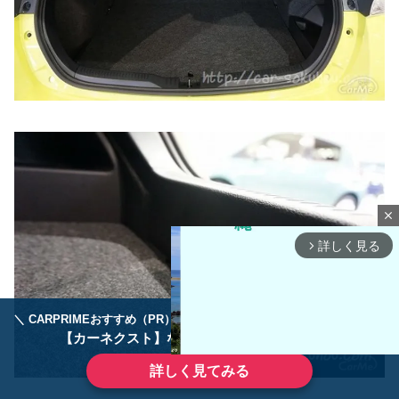
close
詳しく見る
arrow_forward_ios
＼ CARPRIMEおすすめ（PR） ／
ディーラーで手放すのはもったいない！
【カーネクスト】ならどんなクルマも高価買取
詳しく見てみる