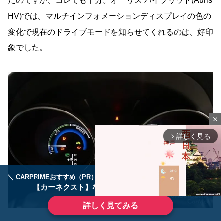
たのですが、コレでも十分。オーリス ハイブリッド(Auris
HV)では、マルチインフォメーションディスプレイの色の
変化で現在のドライブモードを知らせてくれるのは、好印
象でした。
close
詳しく見る
arrow_forward_ios
＼ CARPRIMEおすすめ（PR） ／
ディーラーで手放すのはもったいない！
【カーネクスト】ならどんなクルマも高価買取
詳しく見てみる