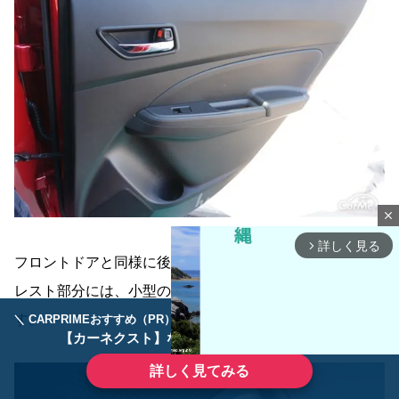
close
詳しく見る
arrow_forward_ios
フロントドアと同様に後部座席のドア内側パネルのアーム
レスト部分には、小型の収納ポケットが用意されていま
す。
＼ CARPRIMEおすすめ（PR） ／
ディーラーで手放すのはもったいない！
【カーネクスト】ならどんなクルマも高価買取
詳しく見てみる