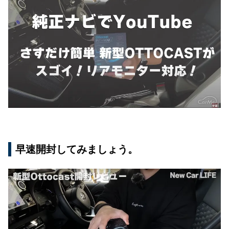
直接SIMを挿入して接続
SIMを挿入して接続すると、通信がWiFiからLT
Eに切り替わります。
新型OTTOCASTのメリット・デメリット
メリットを見ていきましょう。
デメリットも見ておきましょう。
正規代理店で購入すれば安心です。
国内随一の正規代理店『商人屋』は青色のオリ
早速開封してみましょう。
ジナルクロスが目印！