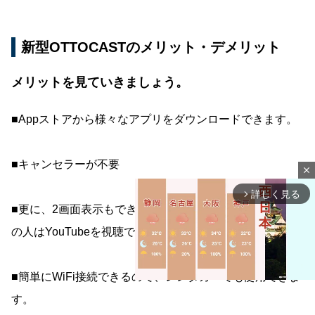
新型OTTOCASTのメリット・デメリット
メリットを見ていきましょう。
■Appストアから様々なアプリをダウンロードできます。
■キャンセラーが不要
close
詳しく見る
arrow_forward_ios
■更に、2画面表示もできるので、運転者はマップ助手席
の人はYouTubeを視聴できます。
■簡単にWiFi接続できるので、レンタカーでも使用できま
す。