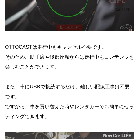
『⤴』ボタン長押しで2画面分割も
カーナビ画面に戻りたいときは『Car』アイコ
ンをタップ
HDMIでリアモニターに接続
HDMIケーブルで接続します。
OTTOCASTは走行中もキャンセル不要です。
そのため、助手席や後部座席からは走行中もコンテンツを
ナビ画面で後席を選択します。
楽しむことができます。
接続方法をHDMIにします。
フリップダウンモニターにOTTOCASTが表示
また、車にUSBで接続するだけ、難しい配線工事は不要
されました。
です。
リモコンを使えば後席からでもアプリ選択が可
能
ですから、車を買い替えた時やレンタカーでも簡単にセッ
ティングできます。
市販のヘッドレストモニターにもHDMI接続で
きます。
アンビエントライトを調節