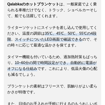
Qalabkaのホットブランケット
は、一般家庭でよく乗
られる車種だけでなく、トラック、ショベルカーそし
て、船でも活躍してくれます。
ライターソケットにスイッチを差し込んで使用してく
ださい。温度の調節は
35℃、45℃、50℃、55℃の4段
階
。
スイッチについたLED画面で確認できる
ので、そ
の時々に応じて最適な温かさを保てます。
タイマー機能も付いているため、過加熱対策もばっち
り。
10~60分の間で時間設定ができ、自動的に電源が
オフになる仕組み
です。これにより、低温火傷の心配
も減るでしょう。
ブランケットの素材はフリースで、肌触りがよい柔ら
かさが特徴です。
また、日頃のお手入れが手軽に行えるのもうれしいポ