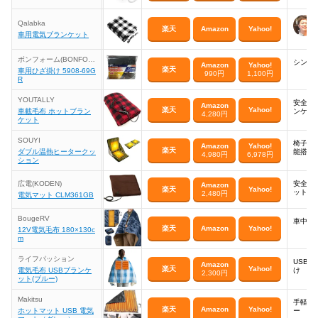
Qalabka
楽天
Amazon
Yahoo!
車用電気ブランケット
ボンフォーム(BONFOR
シンプ
Amazon
Yahoo!
M)
楽天
車用ひざ掛け 5908-69G
990円
1,100円
R
YOUTALLY
安全に
Amazon
楽天
Yahoo!
車載毛布 ホットブラン
ンケッ
4,280円
ケット
SOUYI
椅子型
Amazon
Yahoo!
楽天
ダブル温熱ヒータークッ
能搭載
4,980円
6,978円
ション
広電(KODEN)
安全の
Amazon
楽天
Yahoo!
ット
2,480円
電気マット CLM361GB
BougeRV
車中泊
楽天
Amazon
Yahoo!
12V電気毛布 180×130c
m
ライフパッション
USB
Amazon
楽天
Yahoo!
電気毛布 USBブランケ
け
2,300円
ット(ブルー)
Makitsu
手軽に
楽天
Amazon
Yahoo!
ホットマット USB 電気
ー