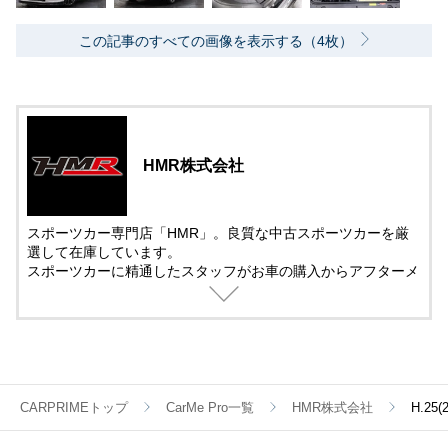
この記事のすべての画像を表示する（4枚）
HMR株式会社
スポーツカー専門店「HMR」。良質な中古スポーツカーを厳
選して在庫しています。
スポーツカーに精通したスタッフがお車の購入からアフターメ
ンテナンス＆チューニングまでサポート。
中古車の販売では、動画を活用した車両紹介を取り入れていま
す。
遠方で車を観に来れない方でも安心して購入できるように細部
まで紹介しています。
CARPRIMEトップ
CarMe Pro一覧
HMR株式会社
H.25