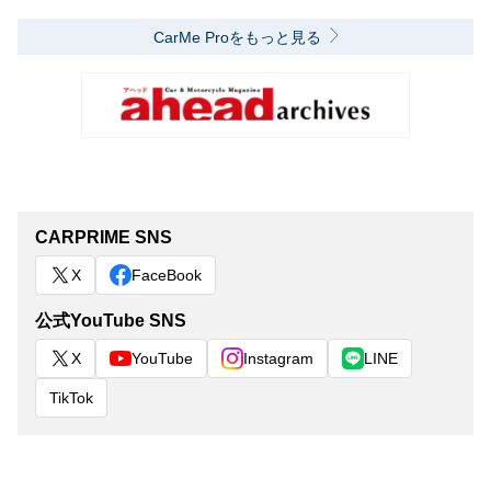
CarMe Proをもっと見る
CARPRIME SNS
X
FaceBook
公式YouTube SNS
X
YouTube
Instagram
LINE
TikTok