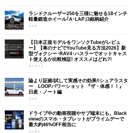
ランドクルーザー250を三様に魅せる18インチ
軽量鍛造ホイール｢A･LAP｣3銘柄紹介
クルマ
【日本正規モデルをワンソクTubeがレビュ
ー】【車のナビでYouTube見る方法2026】新
型ヴォクシー･RAV4･ハスラーでオットキャス
ト使えるか比較検証! オススメはどれ?!
カーライフ
論より証拠!試して実感その効果!!シュアラスタ
ー LOOPパワーショット 『ザ・体感！！』
日産・ノート編
クルマ
ドライブ中の動画視聴やサブ端末にも。Black
viewのスマホ・タブレットがプライムデーで
最大約46%OFF相当に
エンタメ