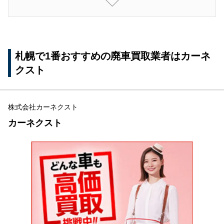
中央エリアでおすすめの地域密着型の廃車買取業
者（中央区など）
廃車買取業者を利用する際の注意点
廃車買取相場を確認する
札幌で1番おすすめの廃車買取業者はカーネ
クスト
依頼する業者の口コミや評判を確認する
各種手数料を確認する
株式会社カーネクスト
廃車手続きが月を跨ぐと還付金が減額になる
カーネクスト
車の状態は正直に伝える
札幌の廃車買取に関するよくある質問
廃車買取は本人以外でもできる？
車を廃車にする時の費用は？
札幌の廃車買取相場は？