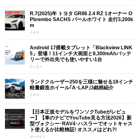
R.7(2025)年 トヨタ GR86 2.4 RZ 1オーナー O
Pbrembo SACHS パールホワイト 走行3,200k
m
クルマ
Android 17搭載タブレット「Blackview LINK
5」登場！11インチ大画面と8,300mAhバッテ
リーで外出先でも使いやすい1台
エンタメ
ランドクルーザー250を三様に魅せる18インチ
軽量鍛造ホイール｢A･LAP｣3銘柄紹介
クルマ
【日本正規モデルをワンソクTubeがレビュ
ー】【車のナビでYouTube見る方法2026】新
型ヴォクシー･RAV4･ハスラーでオットキャス
ト使えるか比較検証! オススメはどれ?!
カーライフ