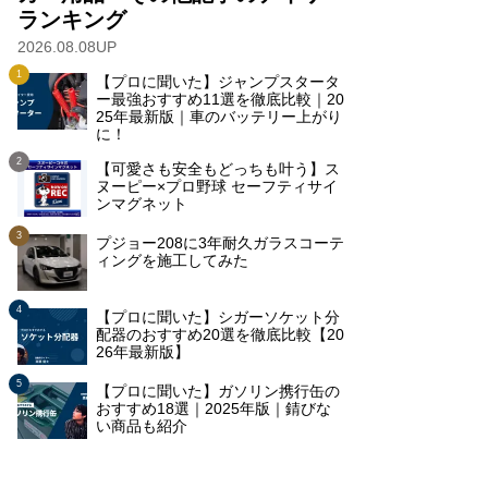
ランキング
2026.08.08UP
【プロに聞いた】ジャンプスタータ
ー最強おすすめ11選を徹底比較｜20
25年最新版｜車のバッテリー上がり
に！
【可愛さも安全もどっちも叶う】ス
ヌーピー×プロ野球 セーフティサイ
ンマグネット
プジョー208に3年耐久ガラスコーテ
ィングを施工してみた
【プロに聞いた】シガーソケット分
配器のおすすめ20選を徹底比較【20
26年最新版】
【プロに聞いた】ガソリン携行缶の
おすすめ18選｜2025年版｜錆びな
い商品も紹介