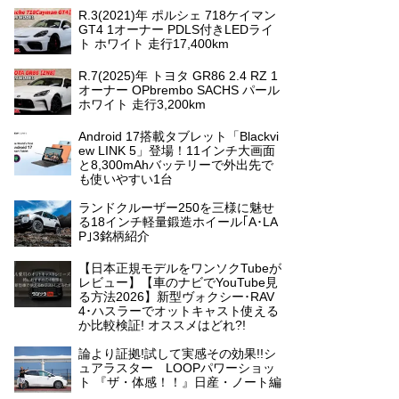
R.3(2021)年 ポルシェ 718ケイマン
GT4 1オーナー PDLS付きLEDライ
ト ホワイト 走行17,400km
R.7(2025)年 トヨタ GR86 2.4 RZ 1
オーナー OPbrembo SACHS パール
ホワイト 走行3,200km
Android 17搭載タブレット「Blackvi
ew LINK 5」登場！11インチ大画面
と8,300mAhバッテリーで外出先で
も使いやすい1台
ランドクルーザー250を三様に魅せ
る18インチ軽量鍛造ホイール｢A･LA
P｣3銘柄紹介
【日本正規モデルをワンソクTubeが
レビュー】【車のナビでYouTube見
る方法2026】新型ヴォクシー･RAV
4･ハスラーでオットキャスト使える
か比較検証! オススメはどれ?!
論より証拠!試して実感その効果!!シ
ュアラスター LOOPパワーショッ
ト 『ザ・体感！！』日産・ノート編