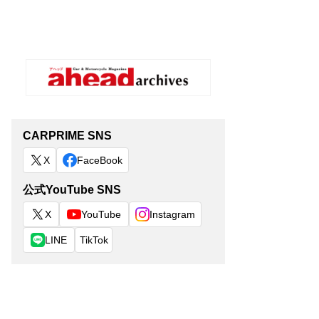
CARPRIME SNS
X
FaceBook
公式YouTube SNS
X
YouTube
Instagram
LINE
TikTok