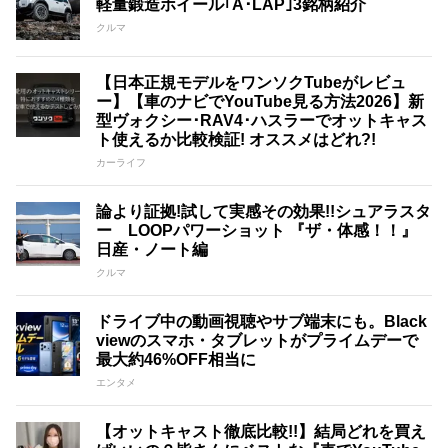
軽量鍛造ホイール｢A･LAP｣3銘柄紹介
クルマ
【日本正規モデルをワンソクTubeがレビュ
ー】【車のナビでYouTube見る方法2026】新
型ヴォクシー･RAV4･ハスラーでオットキャス
ト使えるか比較検証! オススメはどれ?!
カーライフ
論より証拠!試して実感その効果!!シュアラスタ
ー LOOPパワーショット 『ザ・体感！！』
日産・ノート編
クルマ
ドライブ中の動画視聴やサブ端末にも。Black
viewのスマホ・タブレットがプライムデーで
最大約46%OFF相当に
エンタメ
【オットキャスト徹底比較!!】結局どれを買え