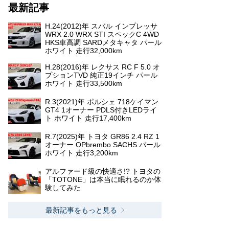
最新記事
H.24(2012)年 スバル インプレッサ
WRX 2.0 WRX STI スペックC 4WD
HKS車高調 SARDメタキャタ パール
ホワイト 走行32,000km
H.28(2016)年 レクサス RC F 5.0 オ
プションTVD 純正19インチ パール
ホワイト 走行33,500km
R.3(2021)年 ポルシェ 718ケイマン
GT4 1オーナー PDLS付きLEDライ
ト ホワイト 走行17,400km
R.7(2025)年 トヨタ GR86 2.4 RZ 1
オーナー OPbrembo SACHS パール
ホワイト 走行3,200km
アルファード級の快適さ!? トヨタの
「TOTONE」は本当に眠れるのか体
験してみた
最新記事をもっと見る