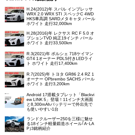
H.24(2012)年 スバル インプレッサ
WRX 2.0 WRX STI スペックC 4WD
HKS車高調 SARDメタキャタ パール
ホワイト 走行32,000km
H.28(2016)年 レクサス RC F 5.0 オ
プションTVD 純正19インチ パール
ホワイト 走行33,500km
R.3(2021)年 ポルシェ 718ケイマン
GT4 1オーナー PDLS付きLEDライ
ト ホワイト 走行17,400km
R.7(2025)年 トヨタ GR86 2.4 RZ 1
オーナー OPbrembo SACHS パール
ホワイト 走行3,200km
Android 17搭載タブレット「Blackvi
ew LINK 5」登場！11インチ大画面
と8,300mAhバッテリーで外出先で
も使いやすい1台
ランドクルーザー250を三様に魅せ
る18インチ軽量鍛造ホイール｢A･LA
P｣3銘柄紹介