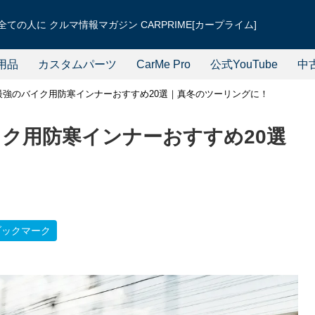
ての人に クルマ情報マガジン CARPRIME[カープライム]
用品
カスタムパーツ
CarMe Pro
公式YouTube
中
】最強のバイク用防寒インナーおすすめ20選｜真冬のツーリングに！
イク用防寒インナーおすすめ20選
ブックマーク