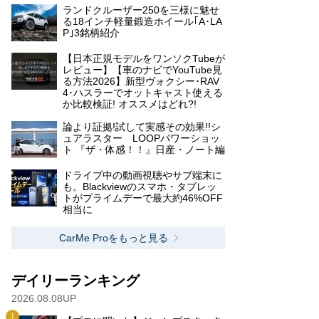
ランドクルーザー250を三様に魅せ
る18インチ軽量鍛造ホイール｢A･LA
P｣3銘柄紹介
【日本正規モデルをワンソクTubeが
レビュー】【車のナビでYouTube見
る方法2026】新型ヴォクシー･RAV
4･ハスラーでオットキャスト使える
か比較検証! オススメはどれ?!
論より証拠!試して実感その効果!!シ
ュアラスター LOOPパワーショッ
ト 『ザ・体感！！』日産・ノート編
ドライブ中の動画視聴やサブ端末に
も。Blackviewのスマホ・タブレッ
トがプライムデーで最大約46%OFF
相当に
CarMe Proをもっと見る
デイリーランキング
2026.08.08UP