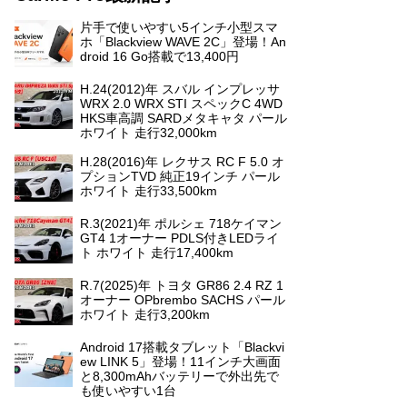
片手で使いやすい5インチ小型スマ
ホ「Blackview WAVE 2C」登場！An
droid 16 Go搭載で13,400円
H.24(2012)年 スバル インプレッサ
WRX 2.0 WRX STI スペックC 4WD
HKS車高調 SARDメタキャタ パール
ホワイト 走行32,000km
H.28(2016)年 レクサス RC F 5.0 オ
プションTVD 純正19インチ パール
ホワイト 走行33,500km
R.3(2021)年 ポルシェ 718ケイマン
GT4 1オーナー PDLS付きLEDライ
ト ホワイト 走行17,400km
R.7(2025)年 トヨタ GR86 2.4 RZ 1
オーナー OPbrembo SACHS パール
ホワイト 走行3,200km
Android 17搭載タブレット「Blackvi
ew LINK 5」登場！11インチ大画面
と8,300mAhバッテリーで外出先で
も使いやすい1台