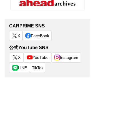
CARPRIME SNS
X
FaceBook
公式YouTube SNS
X
YouTube
Instagram
LINE
TikTok