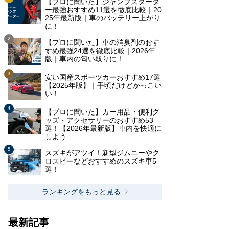
【プロに聞いた】ジャンプスタータ
ー最強おすすめ11選を徹底比較｜20
25年最新版｜車のバッテリー上がり
に！
【プロに聞いた】車の消臭剤のおす
すめ最強24選を徹底比較｜2026年
版｜車内の匂い取りに！
安い国産スポーツカーおすすめ17選
【2025年版】｜手頃だけどかっこい
い！
【プロに聞いた】カー用品・便利グ
ッズ・アクセサリーのおすすめ53
選！【2026年最新版】車内を快適に
しよう
スズキがアツイ！新型ジムニーやク
ロスビーなどおすすめのスズキ車5
選！
ランキングをもっと見る
最新記事