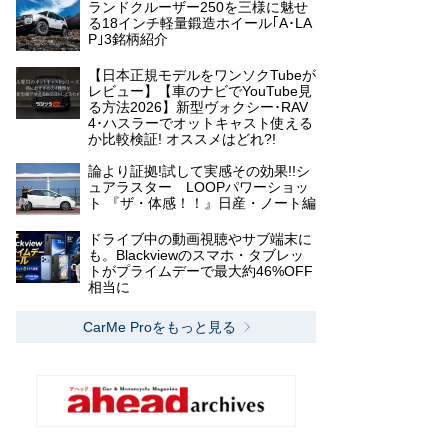
ランドクルーザー250を三様に魅せ
る18インチ軽量鍛造ホイール｢A･LA
P｣3銘柄紹介
【日本正規モデルをワンソクTubeが
レビュー】【車のナビでYouTube見
る方法2026】新型ヴォクシー･RAV
4･ハスラーでオットキャスト使える
か比較検証! オススメはどれ?!
論より証拠!試して実感その効果!!シ
ュアラスター LOOPパワーショッ
ト 『ザ・体感！！』日産・ノート編
ドライブ中の動画視聴やサブ端末に
も。Blackviewのスマホ・タブレッ
トがプライムデーで最大約46%OFF
相当に
CarMe Proをもっと見る
素材
取り付け方
重量
サイズ
‎130 x 100 x
二重PVC
ベルト
3.38 kg
45 cm