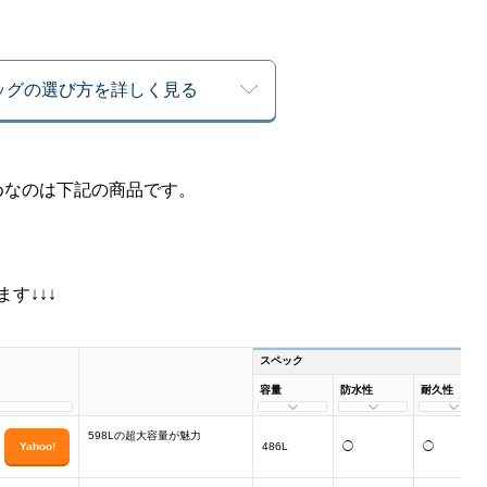
ッグの選び方を詳しく見る
めなのは下記の商品です。
す↓↓↓
スペック
容量
防水性
耐久性
598Lの超大容量が魅力
Yahoo!
486L
◯
◯