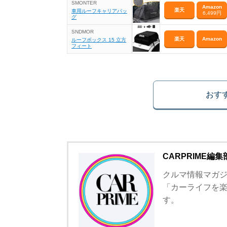
SMONTER
Amazon
楽天
車用ルーフキャリアバッ
6,499円
グ
SNDMOR
楽天
Amazon
ルーフボックス 15 立方
フィート
おす
CARPRIME編集
クルマ情報マガジン
「カーライフを
す。