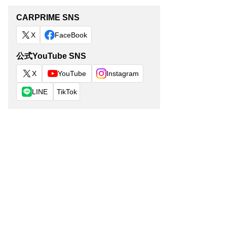
PVC、メッ
116 × 90 ×
ベルト
‎‎3.68 kg
シュ
50cm
CARPRIME SNS
バックルベ
X
FaceBook
PVC、メッ
106 x 40 x
ルト、ドア
‎‎3.3 kg
シュ
86 cm
フック
公式YouTube SNS
X
YouTube
Instagram
LINE
TikTok