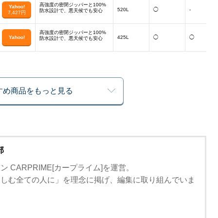
高強度の密閉ジッパーと100%
Yahoo!
520L
◯
-
防水設計で、悪天候でも安心
7,427円
高強度の密閉ジッパーと100%
Yahoo!
425L
◯
◯
防水設計で、悪天候でも安心
すめ商品をもっと見る
部
 CARPRIME[カープライム]を運営。
楽しむ全ての人に」を理念に掲げ、編集に取り組んでいま