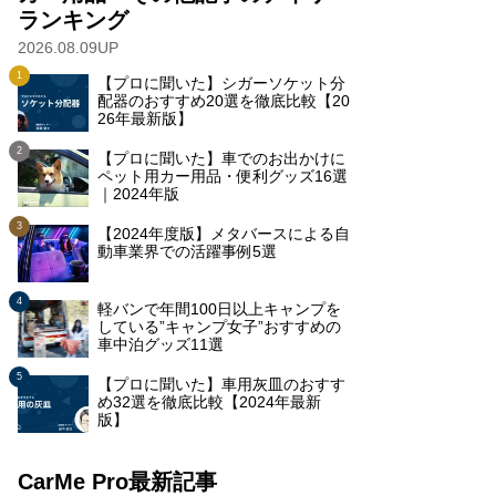
ランキング
2026.08.09UP
【プロに聞いた】シガーソケット分
配器のおすすめ20選を徹底比較【20
26年最新版】
【プロに聞いた】車でのお出かけに
ペット用カー用品・便利グッズ16選
｜2024年版
【2024年度版】メタバースによる自
動車業界での活躍事例5選
軽バンで年間100日以上キャンプを
している”キャンプ女子”おすすめの
車中泊グッズ11選
【プロに聞いた】車用灰皿のおすす
め32選を徹底比較【2024年最新
版】
CarMe Pro最新記事