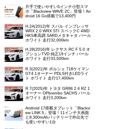
片手で使いやすい5インチ小型スマ
ホ「Blackview WAVE 2C」登場！An
droid 16 Go搭載で13,400円
H.24(2012)年 スバル インプレッサ
WRX 2.0 WRX STI スペックC 4WD
HKS車高調 SARDメタキャタ パール
ホワイト 走行32,000km
H.28(2016)年 レクサス RC F 5.0 オ
プションTVD 純正19インチ パール
ホワイト 走行33,500km
R.3(2021)年 ポルシェ 718ケイマン
GT4 1オーナー PDLS付きLEDライ
ト ホワイト 走行17,400km
R.7(2025)年 トヨタ GR86 2.4 RZ 1
オーナー OPbrembo SACHS パール
ホワイト 走行3,200km
Android 17搭載タブレット「Blackvi
ew LINK 5」登場！11インチ大画面
と8,300mAhバッテリーで外出先で
も使いやすい1台