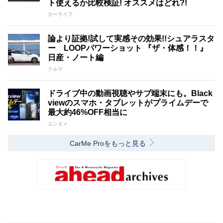
ト使えるか比較検証! オススメはどれ?!
カーライフ
論より証拠!試して実感その効果!!シュアラスタ
ー LOOPパワーショット 『ザ・体感！！』
日産・ノート編
クルマ
ドライブ中の動画視聴やサブ端末にも。Black
viewのスマホ・タブレットがプライムデーで
最大約46%OFF相当に
エンタメ
CarMe Proをもっと見る