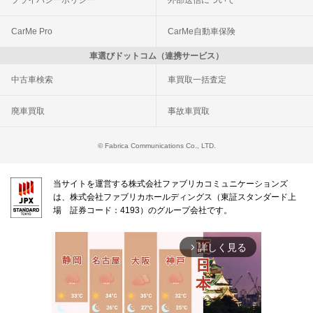
CarMe Pro
CarMe自動車保険
車選びドットコム（連携サービス）
中古車検索
車買取一括査定
廃車買取
事故車買取
© Fabrica Communications Co., LTD.
当サイトを運営する株式会社ファブリカコミュニケーションズ
は、株式会社ファブリカホールディングス（東証スタンダード上
場 証券コード：4193）のグループ会社です。
詳しく見る
arrow_forward_ios