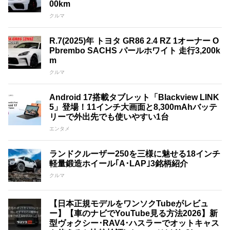
00km
クルマ
R.7(2025)年 トヨタ GR86 2.4 RZ 1オーナー O
Pbrembo SACHS パールホワイト 走行3,200k
m
クルマ
Android 17搭載タブレット「Blackview LINK
5」登場！11インチ大画面と8,300mAhバッテ
リーで外出先でも使いやすい1台
エンタメ
ランドクルーザー250を三様に魅せる18インチ
軽量鍛造ホイール｢A･LAP｣3銘柄紹介
クルマ
【日本正規モデルをワンソクTubeがレビュ
ー】【車のナビでYouTube見る方法2026】新
型ヴォクシー･RAV4･ハスラーでオットキャス