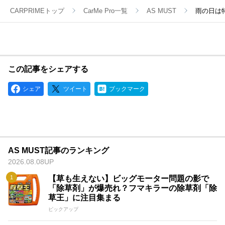
CARPRIMEトップ
CarMe Pro一覧
AS MUST
雨の日は
この記事をシェアする
シェア
ツイート
ブックマーク
AS MUST記事のランキング
2026.08.08UP
【草も生えない】ビッグモーター問題の影で
「除草剤」が爆売れ？フマキラーの除草剤「除
草王」に注目集まる
ピックアップ