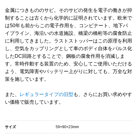
金属につきもののサビ。そのサビの発生を電子の働きが抑
制することは古くから化学的に証明されています。欧米で
は50年も前からこの電子作用を、コンビナート、地下パ
イプライン、海沿いの水道施設、橋梁の橋桁等の腐食防止
に利用してきました。ラストストッパーはこの原理を利用
し、空気をカップリングとして車のボディ自体をパルス化
したDC回路とすることで、鋼板の腐食作用を消減しま
す。常時作動する装置のため、安心してご使用いただける
よう、電気障害やバッテリー上がりに対しても、万全な対
策を施しています。
また、
レギュラータイプの旧型
も、さらにお買い求めやす
い価格で販売しています。
‎サイズ
59×90×23mm