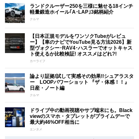
ランドクルーザー250を三様に魅せる18インチ
軽量鍛造ホイール｢A･LAP｣3銘柄紹介
クルマ
【日本正規モデルをワンソクTubeがレビュ
ー】【車のナビでYouTube見る方法2026】新
型ヴォクシー･RAV4･ハスラーでオットキャス
ト使えるか比較検証! オススメはどれ?!
カーライフ
論より証拠!試して実感その効果!!シュアラスタ
ー LOOPパワーショット 『ザ・体感！！』
日産・ノート編
クルマ
ドライブ中の動画視聴やサブ端末にも。Black
viewのスマホ・タブレットがプライムデーで
最大約46%OFF相当に
エンタメ