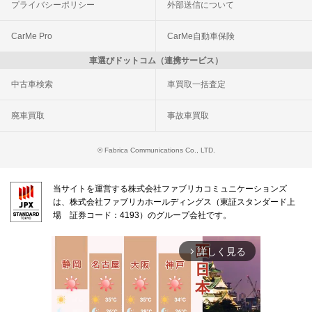
プライバシーポリシー
外部送信について
CarMe Pro
CarMe自動車保険
車選びドットコム（連携サービス）
中古車検索
車買取一括査定
廃車買取
事故車買取
© Fabrica Communications Co., LTD.
当サイトを運営する株式会社ファブリカコミュニケーションズ
は、株式会社ファブリカホールディングス（東証スタンダード上
場 証券コード：4193）のグループ会社です。
詳しく見る
arrow_forward_ios