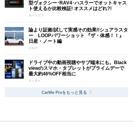
型ヴォクシー･RAV4･ハスラーでオットキャス
ト使えるか比較検証! オススメはどれ?!
カーライフ
論より証拠!試して実感その効果!!シュアラスタ
ー LOOPパワーショット 『ザ・体感！！』
日産・ノート編
クルマ
ドライブ中の動画視聴やサブ端末にも。Black
viewのスマホ・タブレットがプライムデーで
最大約46%OFF相当に
エンタメ
CarMe Proをもっと見る