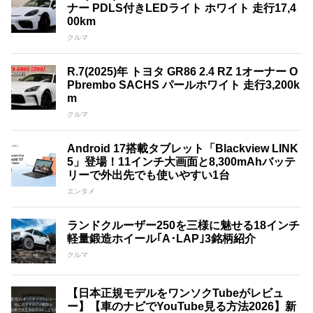
ナー PDLS付きLEDライト ホワイト 走行17,4
00km
クルマ
R.7(2025)年 トヨタ GR86 2.4 RZ 1オーナー O
Pbrembo SACHS パールホワイト 走行3,200k
m
クルマ
Android 17搭載タブレット「Blackview LINK
5」登場！11インチ大画面と8,300mAhバッテ
リーで外出先でも使いやすい1台
エンタメ
ランドクルーザー250を三様に魅せる18インチ
軽量鍛造ホイール｢A･LAP｣3銘柄紹介
クルマ
【日本正規モデルをワンソクTubeがレビュ
ー】【車のナビでYouTube見る方法2026】新