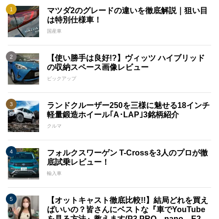
マツダ2のグレードの違いを徹底解説｜狙い目
は特別仕様車！
国産車
【使い勝手は良好!?】ヴィッツ ハイブリッド
の収納スペース画像レビュー
ピックアップ
ランドクルーザー250を三様に魅せる18インチ
軽量鍛造ホイール｢A･LAP｣3銘柄紹介
クルマ
フォルクスワーゲン T-Crossを3人のプロが徹
底試乗レビュー！
輸入車
【オットキャスト徹底比較!!】結局どれを買え
ばいいの？皆さんにベストな『車でYouTube
を見る方法』教えます(P3 PRO、nano、E2、