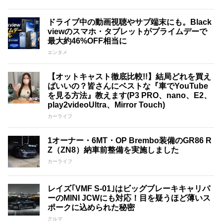
ドライブ中の動画視聴やサブ端末にも。Black
viewのスマホ・タブレットがプライムデーで
最大約46%OFF相当に
エンタメ
【オットキャスト徹底比較!!】結局どれを買え
ばいいの？皆さんにベストな『車でYouTube
を見る方法』教えます(P3 PRO、nano、E2、
play2videoUltra、Mirror Touch)
カーライフ
1オーナー・6MT・OP Brembo装備のGR86 R
Z（ZN8）納車前整備を実施しました
カーライフ
レイズ｢VMF S-01｣はビッグブレーキキャリパ
ーのMINI JCWにも対応！目を疑うほど薄いス
ポークに込められた秘密
クルマ