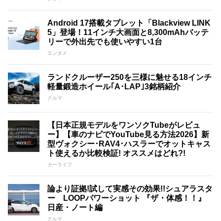
Android 17搭載タブレット「Blackview LINK
5」登場！11インチ大画面と8,300mAhバッテ
リーで外出先でも使いやすい1台
エンタメ
ランドクルーザー250を三様に魅せる18インチ
軽量鍛造ホイール｢A･LAP｣3銘柄紹介
クルマ
【日本正規モデルをワンソクTubeがレビュ
ー】【車のナビでYouTube見る方法2026】新
型ヴォクシー･RAV4･ハスラーでオットキャス
ト使えるか比較検証! オススメはどれ?!
カーライフ
論より証拠!試して実感その効果!!シュアラスタ
ー LOOPパワーショット 『ザ・体感！！』
日産・ノート編
クルマ