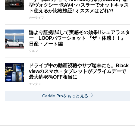
型ヴォクシー･RAV4･ハスラーでオットキャス
ト使えるか比較検証! オススメはどれ?!
カーライフ
論より証拠!試して実感その効果!!シュアラスタ
ー LOOPパワーショット 『ザ・体感！！』
日産・ノート編
クルマ
ドライブ中の動画視聴やサブ端末にも。Black
viewのスマホ・タブレットがプライムデーで
最大約46%OFF相当に
エンタメ
CarMe Proをもっと見る