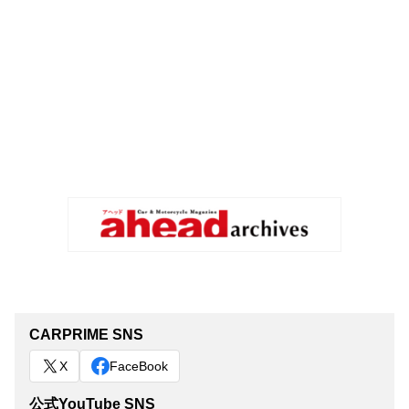
CARPRIME SNS
X
FaceBook
公式YouTube SNS