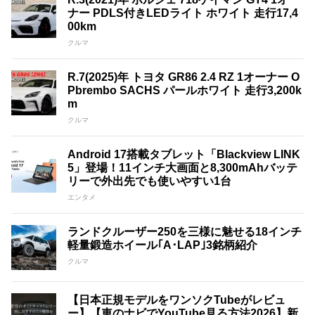
ナー PDLS付きLEDライト ホワイト 走行17,4
00km
クルマ
R.7(2025)年 トヨタ GR86 2.4 RZ 1オーナー O
Pbrembo SACHS パールホワイト 走行3,200k
m
クルマ
Android 17搭載タブレット「Blackview LINK
5」登場！11インチ大画面と8,300mAhバッテ
リーで外出先でも使いやすい1台
エンタメ
ランドクルーザー250を三様に魅せる18インチ
軽量鍛造ホイール｢A･LAP｣3銘柄紹介
クルマ
【日本正規モデルをワンソクTubeがレビュ
ー】【車のナビでYouTube見る方法2026】新