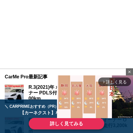
close
CarMe Pro最新記事
詳しく見る
arrow_forward_ios
R.3(2021)年 ポルシェ 718ケイマン GT4 1オー
ナー PDLS付きLEDライト ホワイト 走行17,4
00km
クルマ
＼ CARPRIMEおすすめ（PR） ／
ディーラーで手放すのはもったいない！
【カーネクスト】ならどんなクルマも高価買取
R.7(2025)年 トヨタ GR86 2.4 RZ 1オーナー O
詳しく見てみる
Pbrembo SACHS パールホワイト 走行3,200k
m