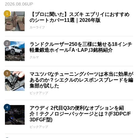
2026.08.06UP
【プロに聞いた】スズキ エブリイにおすすめ
のシートカバー11選｜2026年版
カーライフ
ランドクルーザー250を三様に魅せる18インチ
軽量鍛造ホイール｢A･LAP｣3銘柄紹介
クルマ
マユツバなチューニングパーツは本当に効果が
あるのか？シエクルのレスポンスブレードを編
集部が試した
ピックアップ
アウディ 2代目Q3の便利なオプションを紹
介！テクノロジーパッケージとは？(F3DPC/F
3DFGF型)
ピックアップ