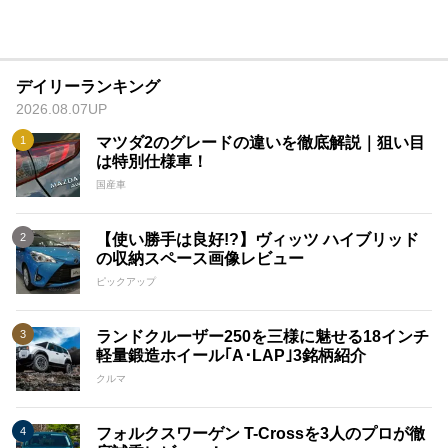
デイリーランキング
2026.08.07UP
マツダ2のグレードの違いを徹底解説｜狙い目
は特別仕様車！
国産車
【使い勝手は良好!?】ヴィッツ ハイブリッド
の収納スペース画像レビュー
ピックアップ
ランドクルーザー250を三様に魅せる18インチ
軽量鍛造ホイール｢A･LAP｣3銘柄紹介
クルマ
フォルクスワーゲン T-Crossを3人のプロが徹