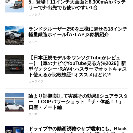
5」登場！11インチ大画面と8,300mAhバッテ
リーで外出先でも使いやすい1台
エンタメ
ランドクルーザー250を三様に魅せる18インチ
軽量鍛造ホイール｢A･LAP｣3銘柄紹介
クルマ
【日本正規モデルをワンソクTubeがレビュ
ー】【車のナビでYouTube見る方法2026】新
型ヴォクシー･RAV4･ハスラーでオットキャス
ト使えるか比較検証! オススメはどれ?!
カーライフ
論より証拠!試して実感その効果!!シュアラスタ
ー LOOPパワーショット 『ザ・体感！！』
日産・ノート編
クルマ
ドライブ中の動画視聴やサブ端末にも。Black