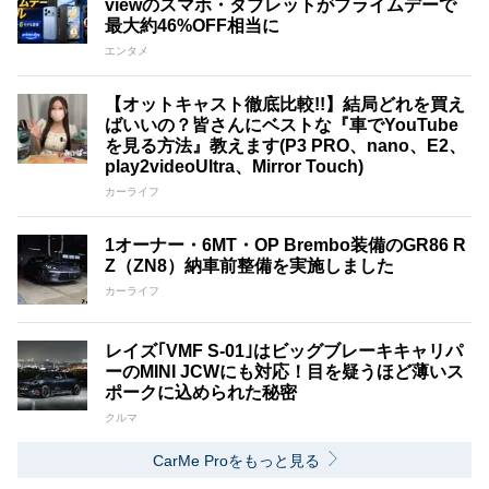
viewのスマホ・タブレットがプライムデーで
最大約46%OFF相当に
エンタメ
【オットキャスト徹底比較!!】結局どれを買え
ばいいの？皆さんにベストな『車でYouTube
を見る方法』教えます(P3 PRO、nano、E2、
play2videoUltra、Mirror Touch)
カーライフ
1オーナー・6MT・OP Brembo装備のGR86 R
Z（ZN8）納車前整備を実施しました
カーライフ
レイズ｢VMF S-01｣はビッグブレーキキャリパ
ーのMINI JCWにも対応！目を疑うほど薄いス
ポークに込められた秘密
クルマ
CarMe Proをもっと見る