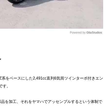
Powered by 
GliaStudios
M
u
ン
t
e
Z系をベースにした2,491cc直列6気筒ツインターボ付きエン
です。
部品を加工、それをヤマハでアッセンブルするという体制で