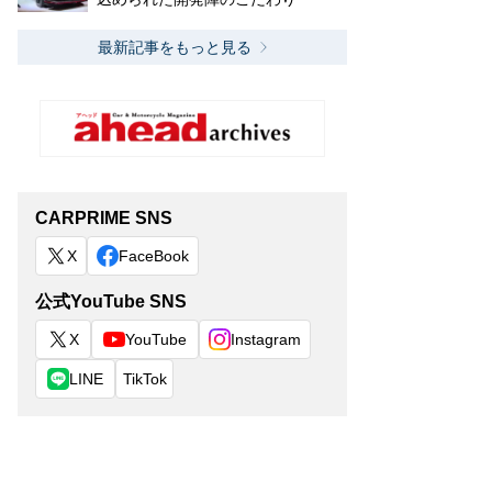
最新記事をもっと見る
CARPRIME SNS
X
FaceBook
公式YouTube SNS
X
YouTube
Instagram
LINE
TikTok