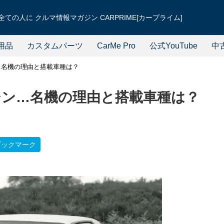
ての人に クルマ情報マガジン CARPRIME[カープライム]
用品
カスタムパーツ
CarMe Pro
公式YouTube
中
ン…名機の理由と搭載車種は？
ンジン…名機の理由と搭載車種は？
ブックマーク