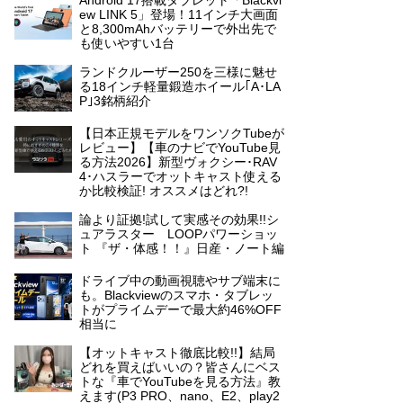
Android 17搭載タブレット「Blackvi
ew LINK 5」登場！11インチ大画面
と8,300mAhバッテリーで外出先で
も使いやすい1台
ランドクルーザー250を三様に魅せ
る18インチ軽量鍛造ホイール｢A･LA
P｣3銘柄紹介
【日本正規モデルをワンソクTubeが
レビュー】【車のナビでYouTube見
る方法2026】新型ヴォクシー･RAV
4･ハスラーでオットキャスト使える
か比較検証! オススメはどれ?!
論より証拠!試して実感その効果!!シ
ュアラスター LOOPパワーショッ
ト 『ザ・体感！！』日産・ノート編
ドライブ中の動画視聴やサブ端末に
も。Blackviewのスマホ・タブレッ
トがプライムデーで最大約46%OFF
相当に
【オットキャスト徹底比較!!】結局
どれを買えばいいの？皆さんにベス
トな『車でYouTubeを見る方法』教
えます(P3 PRO、nano、E2、play2