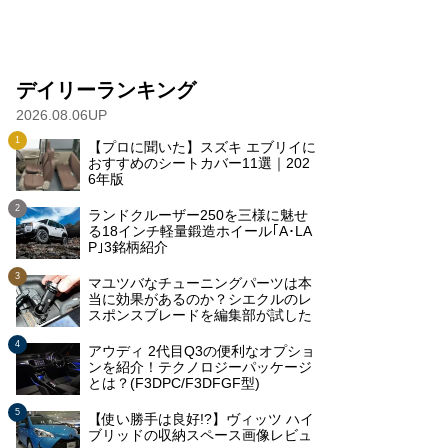
デイリーランキング
2026.08.06UP
【プロに聞いた】スズキ エブリイに
おすすめのシートカバー11選｜202
6年版
ランドクルーザー250を三様に魅せ
る18インチ軽量鍛造ホイール｢A･LA
P｣3銘柄紹介
マユツバなチューニングパーツは本
当に効果があるのか？シエクルのレ
スポンスブレードを編集部が試した
アウディ 2代目Q3の便利なオプショ
ンを紹介！テクノロジーパッケージ
とは？(F3DPC/F3DFGF型)
【使い勝手は良好!?】ヴィッツ ハイ
ブリッドの収納スペース画像レビュ