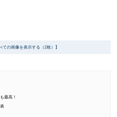
べての画像を表示する（2枚）】
音も最高！
ク表