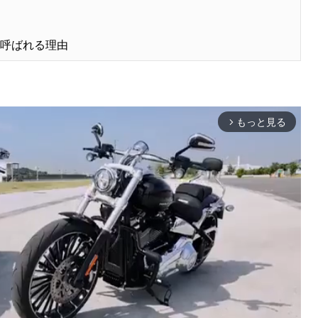
と呼ばれる理由
もっと見る
arrow_forward_ios