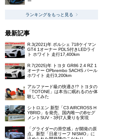
ー
ランキングをもっと見る
最新記事
R.3(2021)年 ポルシェ 718ケイマン
GT4 1オーナー PDLS付きLEDライ
ト ホワイト 走行17,400km
R.7(2025)年 トヨタ GR86 2.4 RZ 1
オーナー OPbrembo SACHS パール
ホワイト 走行3,200km
アルファード級の快適さ!? トヨタの
「TOTONE」は本当に眠れるのか体
験してみた
シトロエン 新型「C3 AIRCROSS H
YBRID」を発売。国内唯一のBセグ
メントSUV・3列7人乗りを実現
「グライダーの滑空感」が開発の原
点。新型「日産リーフ NISMO」に
込められた開発陣のこだわり