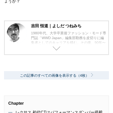
ょうか？
吉田 恒道｜よしだ つねみち
1980年代、大学卒業後ファッション・モード専
門誌「WWD Japan」編集部勤務を皮切りに編
集者としてのキャリアを積む。その後、90年〜
2000年代、中堅出版社ダイヤモンド社の自動車
専門誌・副編集長に就く。以降、男性ライフス
タイル誌「Straight’」（扶桑社）など複数の男
性誌編集長を歴任し独立、フリーランスのエデ
ィターに、現職。著書に「シングルモルトの愉
しみ方」（学習研究社）がある。
この記事のすべての画像を表示する（4枚）
Chapter
レクサス 初代CTはパフォーマンスダンパー搭載