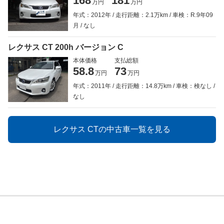
168
181
万円
万円
年式：2012年
走行距離：2.1万km
車検：R.9年09
月
なし
レクサス CT 200h バージョン C
本体価格
支払総額
58.8
73
万円
万円
年式：2011年
走行距離：14.8万km
車検：検なし
なし
レクサス CTの中古車一覧を見る