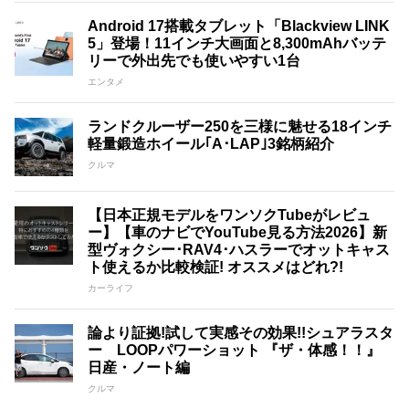
Android 17搭載タブレット「Blackview LINK
5」登場！11インチ大画面と8,300mAhバッテ
リーで外出先でも使いやすい1台
エンタメ
ランドクルーザー250を三様に魅せる18インチ
軽量鍛造ホイール｢A･LAP｣3銘柄紹介
クルマ
【日本正規モデルをワンソクTubeがレビュ
ー】【車のナビでYouTube見る方法2026】新
型ヴォクシー･RAV4･ハスラーでオットキャス
ト使えるか比較検証! オススメはどれ?!
カーライフ
論より証拠!試して実感その効果!!シュアラスタ
ー LOOPパワーショット 『ザ・体感！！』
日産・ノート編
クルマ