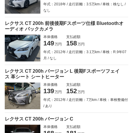
年式：2018年
走行距離：3.5万km
車検：検なし
なし
レクサス CT 200h 前後後期Fスポーツ仕様 Bluetoothオ
ーディオ バックカメラ
本体価格
支払総額
149
158
万円
万円
年式：2012年
走行距離：3.1万km
車検：R.9年07
月
なし
レクサス CT 200h バージョン L 後期Fスポーツフェイ
ス 革シート シートヒーター
本体価格
支払総額
139
152
万円
万円
年式：2012年
走行距離：7万km
車検：車検整備付
あり
レクサス CT 200h バージョン C
本体価格
支払総額