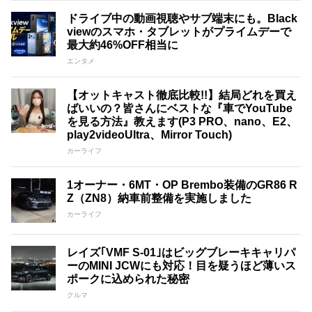
ドライブ中の動画視聴やサブ端末にも。Black
viewのスマホ・タブレットがプライムデーで
最大約46%OFF相当に
エンタメ
【オットキャスト徹底比較!!】結局どれを買え
ばいいの？皆さんにベストな『車でYouTube
を見る方法』教えます(P3 PRO、nano、E2、
play2videoUltra、Mirror Touch)
カーライフ
1オーナー・6MT・OP Brembo装備のGR86 R
Z（ZN8）納車前整備を実施しました
カーライフ
レイズ｢VMF S-01｣はビッグブレーキキャリパ
ーのMINI JCWにも対応！目を疑うほど薄いス
ポークに込められた秘密
クルマ