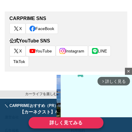
CARPRIME SNS
X
FaceBook
公式YouTube SNS
X
YouTube
Instagram
LINE
TikTok
close
詳しく見る
arrow_forward_ios
カーライフを楽しむ全ての人に クルマ情報マガジン
CARPRIME
カスタムCarMe
＼ CARPRIMEおすすめ（PR） ／
ディーラーで手放すのはもったいない！
【カーネクスト】ならどんなクルマも高価買取
運営会社
お問い合わせ
詳しく見てみる
広告掲載
利用規約