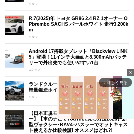
クルマ
R.7(2025)年 トヨタ GR86 2.4 RZ 1オーナー O
Pbrembo SACHS パールホワイト 走行3,200k
m
クルマ
Android 17搭載タブレット「Blackview LINK
5」登場！11インチ大画面と8,300mAhバッテ
リーで外出先でも使いやすい1台
エンタメ
close
詳しく見る
arrow_forward_ios
ランドクルーザー250を三様に魅せる18インチ
軽量鍛造ホイール｢A･LAP｣3銘柄紹介
クルマ
【日本正規モデルをワンソクTubeがレビュ
ー】【車のナビでYouTube見る方法2026】新
型ヴォクシー･RAV4･ハスラーでオットキャス
ト使えるか比較検証! オススメはどれ?!