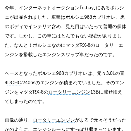
今年、インターネットオークション｢e-bay｣にあるポルシ
ェが出品されました。車種はポルシェ968カブリオレ。黒
のボディでインテリア含め、見た目はいたって普通の個体
です。しかし、この車にはとんでもない秘密がありまし
た。なんと！ポルシェなのにマツダRX-8の
ロータリーエ
ンジン
を搭載したエンジンスワップ車だったのです。
ベースとなったポルシェ968カブリオレは、元々3.0Lの直
4
DOHC
/240psのエンジンが積まれていました。そのエン
ジンをマツダRX-8の
ロータリーエンジン
13Bに載せ換え
てしまったのです。
画像の通り、
ロータリーエンジン
がまるで元々そうだった
かのように、エンジンルームにすっぽり収まっています。