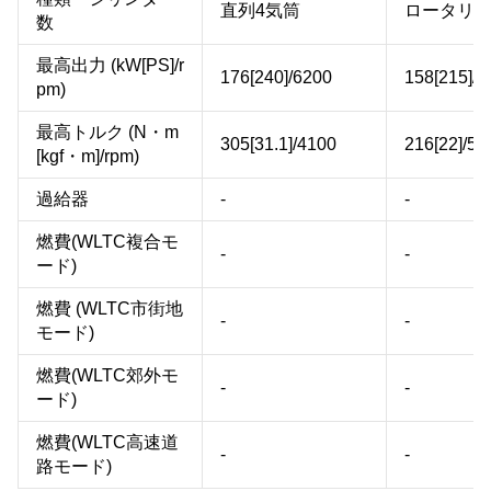
直列4気筒
ロータリー
数
最高出力 (kW[PS]/r
176[240]/6200
158[215]/7
pm)
最高トルク (N・m
305[31.1]/4100
216[22]/55
[kgf・m]/rpm)
過給器
-
-
燃費(WLTC複合モ
-
-
ード)
燃費 (WLTC市街地
-
-
モード)
燃費(WLTC郊外モ
-
-
ード)
燃費(WLTC高速道
-
-
路モード)