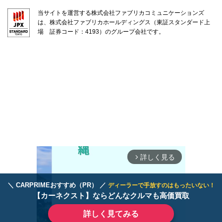
当サイトを運営する株式会社ファブリカコミュニケーションズ
は、株式会社ファブリカホールディングス（東証スタンダード上
場 証券コード：4193）のグループ会社です。
詳しく見る
arrow_forward_ios
＼ CARPRIMEおすすめ（PR） ／
ディーラーで手放すのはもったいない！
【カーネクスト】ならどんなクルマも高価買取
詳しく見てみる