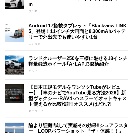
m
クルマ
Android 17搭載タブレット「Blackview LINK
5」登場！11インチ大画面と8,300mAhバッテ
リーで外出先でも使いやすい1台
エンタメ
ランドクルーザー250を三様に魅せる18インチ
軽量鍛造ホイール｢A･LAP｣3銘柄紹介
クルマ
【日本正規モデルをワンソクTubeがレビュ
ー】【車のナビでYouTube見る方法2026】新
型ヴォクシー･RAV4･ハスラーでオットキャス
ト使えるか比較検証! オススメはどれ?!
カーライフ
論より証拠!試して実感その効果!!シュアラスタ
ー LOOPパワーショット 『ザ・体感！！』