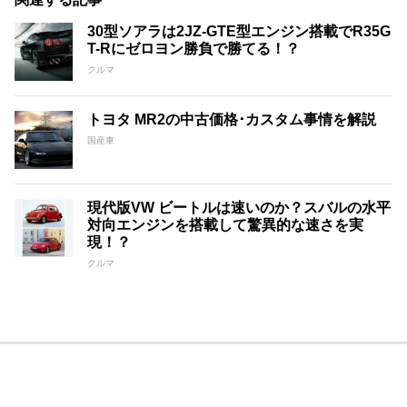
30型ソアラは2JZ-GTE型エンジン搭載でR35G
T-Rにゼロヨン勝負で勝てる！？
クルマ
トヨタ MR2の中古価格･カスタム事情を解説
国産車
現代版VW ビートルは速いのか？スバルの水平
対向エンジンを搭載して驚異的な速さを実
現！？
クルマ