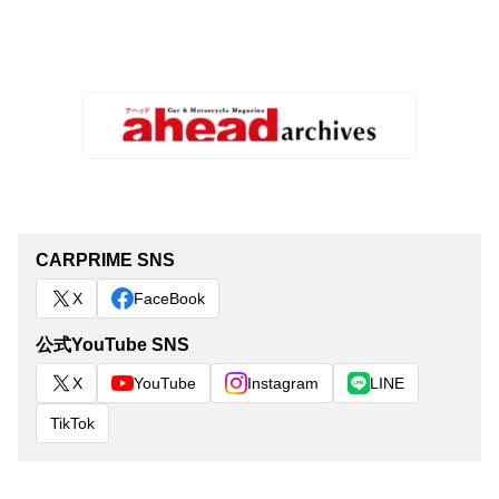
CARPRIME SNS
X
FaceBook
公式YouTube SNS
X
YouTube
Instagram
LINE
TikTok