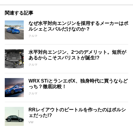
関連する記事
なぜ水平対向エンジンを採用するメーカーはポ
ルシェとスバルだけなのか？
クルマ
水平対向エンジン、2つのデメリット。短所が
あるからこそスバリストが誕生!?
クルマ
WRX STiとランエボX、独身時代に買うならど
っち？徹底比較！
クルマ
RRレイアウトのビートルを作ったのはポルシ
ェだった!?
VW