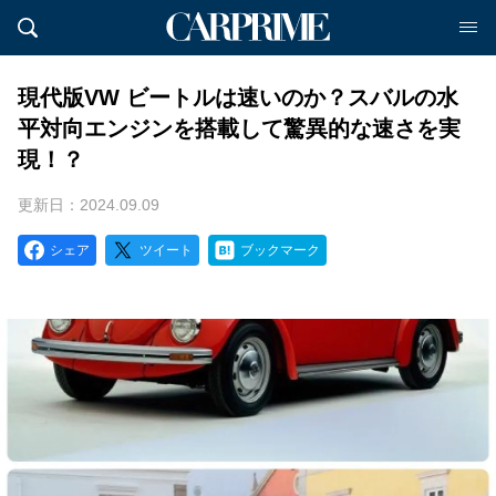
現代版VW ビートルは速いのか？スバルの水
平対向エンジンを搭載して驚異的な速さを実
現！？
更新日：2024.09.09
シェア
ツイート
ブックマーク