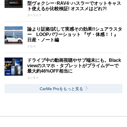
型ヴォクシー･RAV4･ハスラーでオットキャス
ト使えるか比較検証! オススメはどれ?!
カーライフ
論より証拠!試して実感その効果!!シュアラスタ
ー LOOPパワーショット 『ザ・体感！！』
日産・ノート編
クルマ
ドライブ中の動画視聴やサブ端末にも。Black
viewのスマホ・タブレットがプライムデーで
最大約46%OFF相当に
エンタメ
CarMe Proをもっと見る