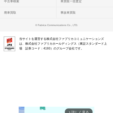
中古車検索
車買取一括査定
廃車買取
事故車買取
© Fabrica Communications Co., LTD.
当サイトを運営する株式会社ファブリカコミュニケーションズ
は、株式会社ファブリカホールディングス（東証スタンダード上
場 証券コード：4193）のグループ会社です。
詳しく見る
arrow_forward_ios