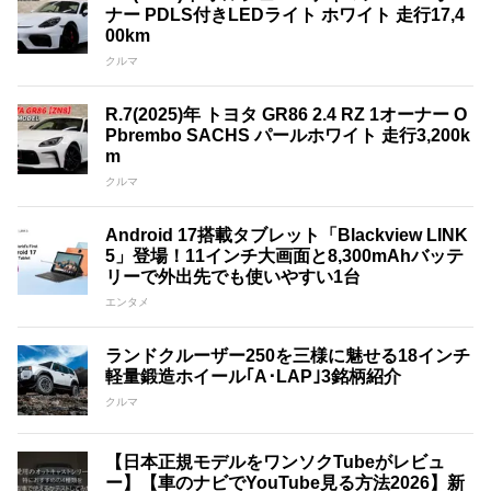
ナー PDLS付きLEDライト ホワイト 走行17,4
00km
クルマ
R.7(2025)年 トヨタ GR86 2.4 RZ 1オーナー O
Pbrembo SACHS パールホワイト 走行3,200k
m
クルマ
Android 17搭載タブレット「Blackview LINK
5」登場！11インチ大画面と8,300mAhバッテ
リーで外出先でも使いやすい1台
エンタメ
ランドクルーザー250を三様に魅せる18インチ
軽量鍛造ホイール｢A･LAP｣3銘柄紹介
クルマ
【日本正規モデルをワンソクTubeがレビュ
ー】【車のナビでYouTube見る方法2026】新