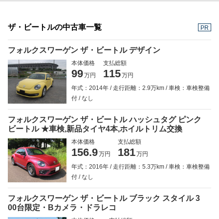
ザ・ビートルの中古車一覧
PR
フォルクスワーゲン ザ・ビートル デザイン
本体価格
支払総額
99
115
万円
万円
年式：2014年
走行距離：2.9万km
車検：車検整備
付
なし
フォルクスワーゲン ザ・ビートル ハッシュタグ ピンク
ビートル ★車検,新品タイヤ4本,ホイルトリム交換
本体価格
支払総額
156.9
181
万円
万円
年式：2016年
走行距離：5.3万km
車検：車検整備
付
なし
フォルクスワーゲン ザ・ビートル ブラック スタイル 3
00台限定・Bカメラ・ドラレコ