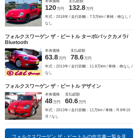
本体価格
支払総額
120
132.8
万円
万円
年式：2018年
走行距離：7.5万km
車検：検なし
なし
フォルクスワーゲン ザ・ビートル ターボ/バックカメラ/
Bluetooth
本体価格
支払総額
63.8
78.6
万円
万円
年式：2013年
走行距離：11.8万km
車検：検なし
なし
フォルクスワーゲン ザ・ビートル デザイン
本体価格
支払総額
48
60.6
万円
万円
年式：2013年
走行距離：11万km
車検：R.8年10
月
なし
フォルクスワーゲン ザ・ビートルの中古車一覧を見