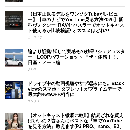
【日本正規モデルをワンソクTubeがレビュ
ー】【車のナビでYouTube見る方法2026】新
型ヴォクシー･RAV4･ハスラーでオットキャス
ト使えるか比較検証! オススメはどれ?!
カーライフ
論より証拠!試して実感その効果!!シュアラスタ
ー LOOPパワーショット 『ザ・体感！！』
日産・ノート編
クルマ
ドライブ中の動画視聴やサブ端末にも。Black
viewのスマホ・タブレットがプライムデーで
最大約46%OFF相当に
エンタメ
【オットキャスト徹底比較!!】結局どれを買え
ばいいの？皆さんにベストな『車でYouTube
を見る方法』教えます(P3 PRO、nano、E2、