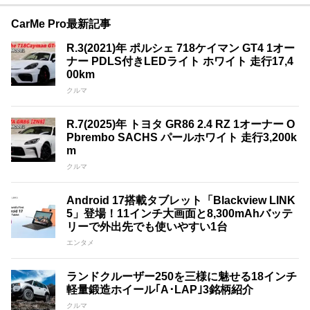
CarMe Pro最新記事
R.3(2021)年 ポルシェ 718ケイマン GT4 1オー
ナー PDLS付きLEDライト ホワイト 走行17,4
00km
クルマ
R.7(2025)年 トヨタ GR86 2.4 RZ 1オーナー O
Pbrembo SACHS パールホワイト 走行3,200k
m
クルマ
Android 17搭載タブレット「Blackview LINK
5」登場！11インチ大画面と8,300mAhバッテ
リーで外出先でも使いやすい1台
エンタメ
ランドクルーザー250を三様に魅せる18インチ
軽量鍛造ホイール｢A･LAP｣3銘柄紹介
クルマ