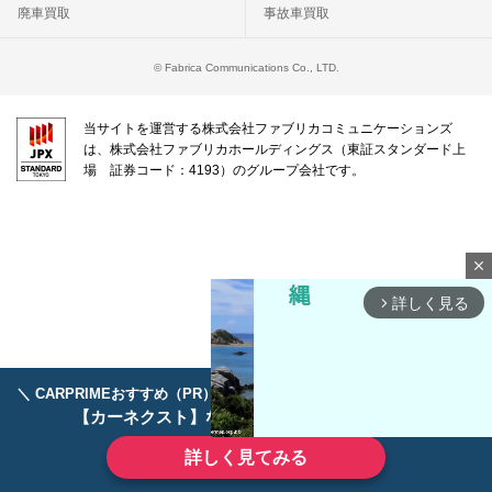
廃車買取
事故車買取
© Fabrica Communications Co., LTD.
当サイトを運営する株式会社ファブリカコミュニケーションズ
は、株式会社ファブリカホールディングス（東証スタンダード上
場 証券コード：4193）のグループ会社です。
close
詳しく見る
arrow_forward_ios
＼ CARPRIMEおすすめ（PR） ／
ディーラーで手放すのはもったいない！
【カーネクスト】ならどんなクルマも高価買取
詳しく見てみる