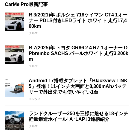
CarMe Pro最新記事
R.3(2021)年 ポルシェ 718ケイマン GT4 1オー
ナー PDLS付きLEDライト ホワイト 走行17,4
00km
クルマ
R.7(2025)年 トヨタ GR86 2.4 RZ 1オーナー O
Pbrembo SACHS パールホワイト 走行3,200k
m
クルマ
Android 17搭載タブレット「Blackview LINK
5」登場！11インチ大画面と8,300mAhバッテ
リーで外出先でも使いやすい1台
エンタメ
ランドクルーザー250を三様に魅せる18インチ
軽量鍛造ホイール｢A･LAP｣3銘柄紹介
クルマ