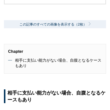
専門誌・副編集長に就く。以降、男性ライフス
タイル誌「Straight’」（扶桑社）など複数の男
性誌編集長を歴任し独立、フリーランスのエデ
ィターに、現職。著書に「シングルモルトの愉
しみ方」（学習研究社）がある。
この記事のすべての画像を表示する（2枚）
Chapter
相手に支払い能力がない場合、自腹となるケース
もあり
相手に支払い能力がない場合、自腹となるケ
ースもあり