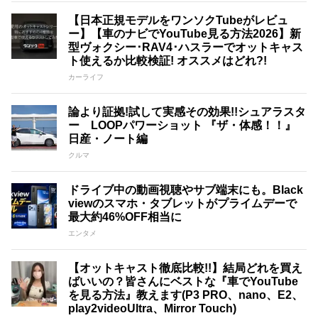
【日本正規モデルをワンソクTubeがレビュ
ー】【車のナビでYouTube見る方法2026】新
型ヴォクシー･RAV4･ハスラーでオットキャス
ト使えるか比較検証! オススメはどれ?!
カーライフ
論より証拠!試して実感その効果!!シュアラスタ
ー LOOPパワーショット 『ザ・体感！！』
日産・ノート編
クルマ
ドライブ中の動画視聴やサブ端末にも。Black
viewのスマホ・タブレットがプライムデーで
最大約46%OFF相当に
エンタメ
【オットキャスト徹底比較!!】結局どれを買え
ばいいの？皆さんにベストな『車でYouTube
を見る方法』教えます(P3 PRO、nano、E2、
play2videoUltra、Mirror Touch)