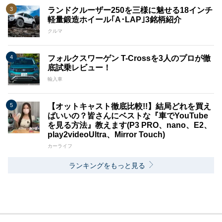
ランドクルーザー250を三様に魅せる18インチ
軽量鍛造ホイール｢A･LAP｣3銘柄紹介
クルマ
フォルクスワーゲン T-Crossを3人のプロが徹
底試乗レビュー！
輸入車
【オットキャスト徹底比較!!】結局どれを買え
ばいいの？皆さんにベストな『車でYouTube
を見る方法』教えます(P3 PRO、nano、E2、
play2videoUltra、Mirror Touch)
カーライフ
ランキングをもっと見る