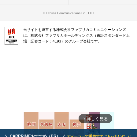
© Fabrica Communications Co., LTD.
当サイトを運営する株式会社ファブリカコミュニケーションズ
は、株式会社ファブリカホールディングス（東証スタンダード上
場 証券コード：4193）のグループ会社です。
詳しく見る
arrow_forward_ios
＼ CARPRIMEおすすめ（PR） ／
ディーラーで手放すのはもったいない！