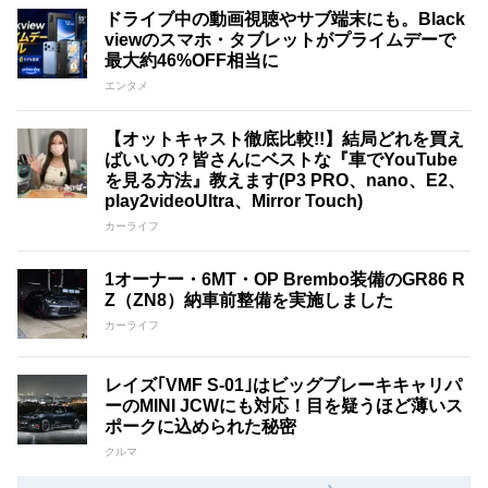
ドライブ中の動画視聴やサブ端末にも。Black
viewのスマホ・タブレットがプライムデーで
最大約46%OFF相当に
エンタメ
【オットキャスト徹底比較!!】結局どれを買え
ばいいの？皆さんにベストな『車でYouTube
を見る方法』教えます(P3 PRO、nano、E2、
play2videoUltra、Mirror Touch)
カーライフ
1オーナー・6MT・OP Brembo装備のGR86 R
Z（ZN8）納車前整備を実施しました
カーライフ
レイズ｢VMF S-01｣はビッグブレーキキャリパ
ーのMINI JCWにも対応！目を疑うほど薄いス
ポークに込められた秘密
クルマ