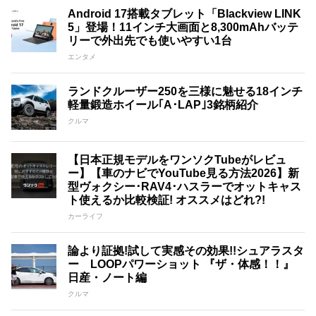
Android 17搭載タブレット「Blackview LINK
5」登場！11インチ大画面と8,300mAhバッテ
リーで外出先でも使いやすい1台
エンタメ
ランドクルーザー250を三様に魅せる18インチ
軽量鍛造ホイール｢A･LAP｣3銘柄紹介
クルマ
【日本正規モデルをワンソクTubeがレビュ
ー】【車のナビでYouTube見る方法2026】新
型ヴォクシー･RAV4･ハスラーでオットキャス
ト使えるか比較検証! オススメはどれ?!
カーライフ
論より証拠!試して実感その効果!!シュアラスタ
ー LOOPパワーショット 『ザ・体感！！』
日産・ノート編
クルマ