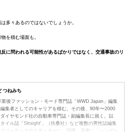
面は多々あるのではないでしょうか。
荷物を積む場面も。
違反に問われる可能性があるばかりではなく、交通事故のリ
だ つねみち
卒業後ファッション・モード専門誌「WWD Japan」編集
編集者としてのキャリアを積む。その後、90年〜2000
社ダイヤモンド社の自動車専門誌・副編集長に就く。以
イル誌「Straight’」（扶桑社）など複数の男性誌編集
、フリーランスのエディターに、現職。著書に「シングル