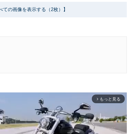
べての画像を表示する（2枚）】
もっと見る
arrow_forward_ios