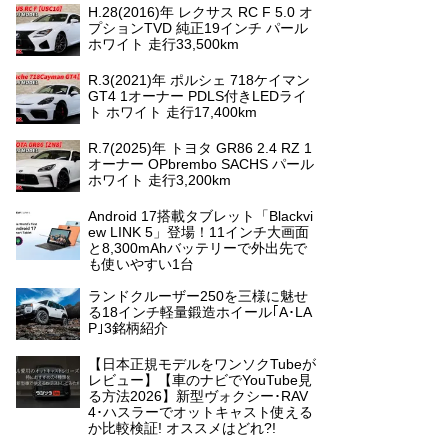
H.28(2016)年 レクサス RC F 5.0 オ
プションTVD 純正19インチ パール
ホワイト 走行33,500km
R.3(2021)年 ポルシェ 718ケイマン
GT4 1オーナー PDLS付きLEDライ
ト ホワイト 走行17,400km
R.7(2025)年 トヨタ GR86 2.4 RZ 1
オーナー OPbrembo SACHS パール
ホワイト 走行3,200km
Android 17搭載タブレット「Blackvi
ew LINK 5」登場！11インチ大画面
と8,300mAhバッテリーで外出先で
も使いやすい1台
ランドクルーザー250を三様に魅せ
る18インチ軽量鍛造ホイール｢A･LA
P｣3銘柄紹介
【日本正規モデルをワンソクTubeが
レビュー】【車のナビでYouTube見
る方法2026】新型ヴォクシー･RAV
4･ハスラーでオットキャスト使える
か比較検証! オススメはどれ?!