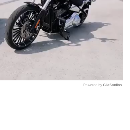
Powered by 
GliaStudios
M
u
も
t
e