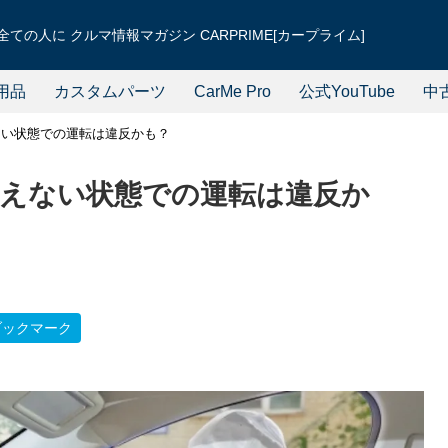
ての人に クルマ情報マガジン CARPRIME[カープライム]
用品
カスタムパーツ
CarMe Pro
公式YouTube
中
ない状態での運転は違反かも？
えない状態での運転は違反か
ブックマーク