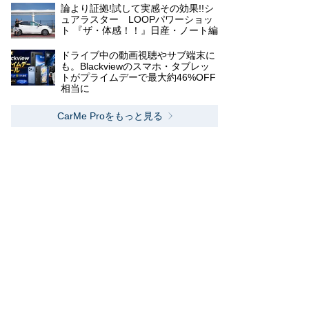
論より証拠!試して実感その効果!!シ
ュアラスター LOOPパワーショッ
ト 『ザ・体感！！』日産・ノート編
ドライブ中の動画視聴やサブ端末に
も。Blackviewのスマホ・タブレッ
トがプライムデーで最大約46%OFF
相当に
CarMe Proをもっと見る