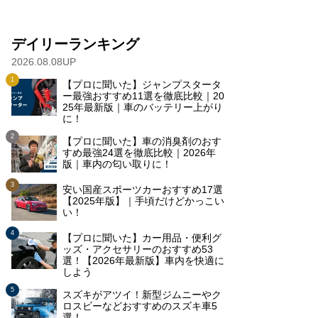
デイリーランキング
2026.08.08UP
【プロに聞いた】ジャンプスタータ
ー最強おすすめ11選を徹底比較｜20
25年最新版｜車のバッテリー上がり
に！
【プロに聞いた】車の消臭剤のおす
すめ最強24選を徹底比較｜2026年
版｜車内の匂い取りに！
安い国産スポーツカーおすすめ17選
【2025年版】｜手頃だけどかっこい
い！
【プロに聞いた】カー用品・便利グ
ッズ・アクセサリーのおすすめ53
選！【2026年最新版】車内を快適に
しよう
スズキがアツイ！新型ジムニーやク
ロスビーなどおすすめのスズキ車5
選！