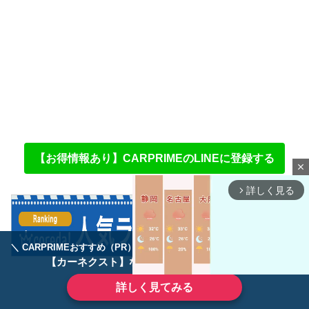
【お得情報あり】CARPRIMEのLINEに登録する
close
詳しく見る
arrow_forward_ios
＼ CARPRIMEおすすめ（PR） ／
ディーラーで手放すのはもったいない！
【カーネクスト】ならどんなクルマも高価買取
詳しく見てみる