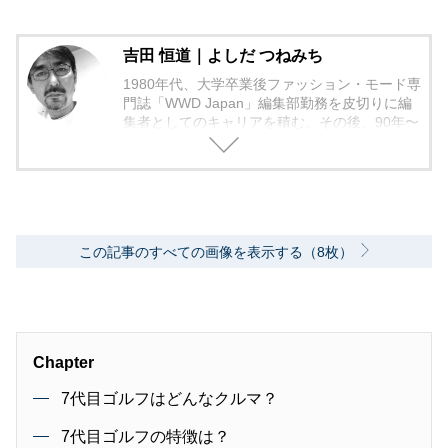
吉田 恒道｜よしだ つねみち
1980年代、大学卒業後ファッション・モード専
門誌「WWD Japan」編集部勤務を皮切りに編
集者としてのキャリアを積む。その後、90年〜
2000年代、中堅出版社ダイヤモンド社の自動車
専門誌・副編集長に就く。以降、男性ライフス
タイル誌「Straight’」（扶桑社）など複数の男
性誌編集長を歴任し独立、フリーランスのエデ
ィターに、現職。著書に「シングルモルトの愉
しみ方」（学習研究社）がある。
この記事のすべての画像を表示する（8枚）
Chapter
7代目ゴルフはどんなクルマ？
7代目ゴルフの特徴は？