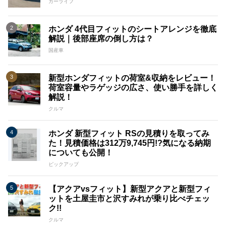
カーライフ
ホンダ 4代目フィットのシートアレンジを徹底
解説｜後部座席の倒し方は？
国産車
新型ホンダフィットの荷室&収納をレビュー！
荷室容量やラゲッジの広さ、使い勝手を詳しく
解説！
クルマ
ホンダ 新型フィット RSの見積りを取ってみ
た！見積価格は312万9,745円!?気になる納期
についても公開！
ピックアップ
【アクアvsフィット】新型アクアと新型フィ
ットを土屋圭市と沢すみれが乗り比べチェッ
ク!!
クルマ