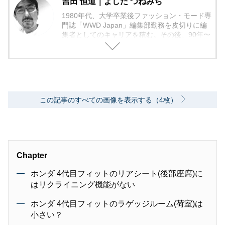
吉田 恒道｜よしだ つねみち
1980年代、大学卒業後ファッション・モード専
門誌「WWD Japan」編集部勤務を皮切りに編
集者としてのキャリアを積む。その後、90年〜
2000年代、中堅出版社ダイヤモンド社の自動車
専門誌・副編集長に就く。以降、男性ライフス
タイル誌「Straight’」（扶桑社）など複数の男
性誌編集長を歴任し独立、フリーランスのエデ
ィターに、現職。著書に「シングルモルトの愉
しみ方」（学習研究社）がある。
この記事のすべての画像を表示する（4枚）
Chapter
ホンダ 4代目フィットのリアシート(後部座席)に
はリクライニング機能がない
ホンダ 4代目フィットのラゲッジルーム(荷室)は
小さい？