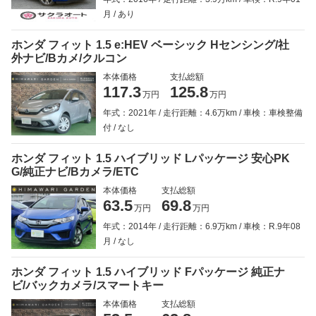
月
あり
ホンダ フィット 1.5 e:HEV ベーシック Hセンシング/社
外ナビ/Bカメ/クルコン
本体価格
支払総額
117.3
125.8
万円
万円
年式：2021年
走行距離：4.6万km
車検：車検整備
付
なし
ホンダ フィット 1.5 ハイブリッド Lパッケージ 安心PK
G/純正ナビ/Bカメラ/ETC
本体価格
支払総額
63.5
69.8
万円
万円
年式：2014年
走行距離：6.9万km
車検：R.9年08
月
なし
ホンダ フィット 1.5 ハイブリッド Fパッケージ 純正ナ
ビ/バックカメラ/スマートキー
本体価格
支払総額