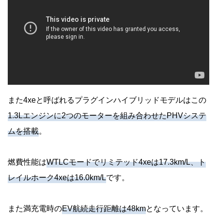
また4xeと呼ばれるプラグインハイブリッドモデルはこの
1.3Lエンジンに2つのモーターを組み合わせたPHVシステ
ムを搭載
。
燃費性能は
WTLCモードでリミテッド4xeは17.3km/L、ト
レイルホーク4xeは16.0km/L
です。
また満充電時の
EV航続走行距離は48km
となっています。