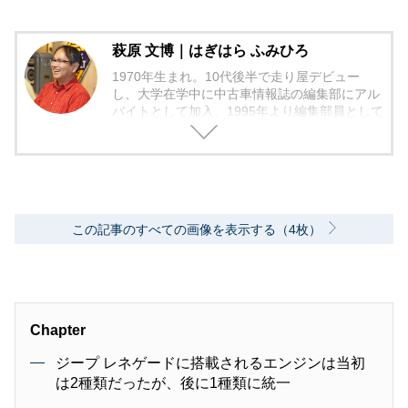
萩原 文博｜はぎはら ふみひろ
1970年生まれ。10代後半で走り屋デビュー
し、大学在学中に中古車情報誌の編集部にアル
バイトとして加入。1995年より編集部員として
編集作業に本格的に携わる。中古車の流通、販
売店に精通し、「中古車相場師」として活動。
2006年からフリーランスの編集者となり、中古
車だけでなく、現在は日本で最も多くの広報車
両を借り出して取材を行い、新車でもユーザー
視点のバイヤーズガイドを中心に、人気車種の
この記事のすべての画像を表示する（4枚）
動向や流行りの装備の価値評価などを加味し
た、総合的に買いのクルマ・グレードの紹介を
モットーとしている。
Chapter
ジープ レネゲードに搭載されるエンジンは当初
は2種類だったが、後に1種類に統一