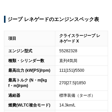
ジープ レネゲードのエンジンスペック表
クライスラージープ レ
項目
ネゲード X
エンジン型式
55282328
種類・シリンダー数
直列4気筒
最高出力 (kW[PS]/rpm)
111[151]/5500
最高トルク (N・m[kg
270[27.5]/1850
f・m]/rpm)
過給器
標準装備（ターボ）
燃費(WLTC複合モード)
14.3km/L