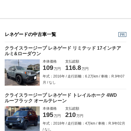
レネゲードの中古車一覧
PR
クライスラージープ レネゲード リミテッド 17インチア
ルミ&ローダウン
本体価格
支払総額
109
116.8
万円
万円
年式：2016年
走行距離：6.2万km
車検：R.9年07
月
なし
クライスラージープ レネゲード トレイルホーク 4WD
ルーフラック オールテレーン
本体価格
支払総額
195
210
万円
万円
年式：2018年
走行距離：4万km
車検：R.9年02月
なし