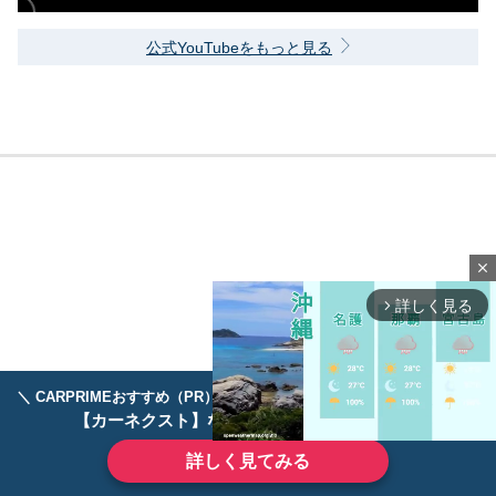
公式YouTubeをもっと見る
close
詳しく見る
arrow_forward_ios
＼ CARPRIMEおすすめ（PR） ／
ディーラーで手放すのはもったいない！
【カーネクスト】ならどんなクルマも高価買取
詳しく見てみる