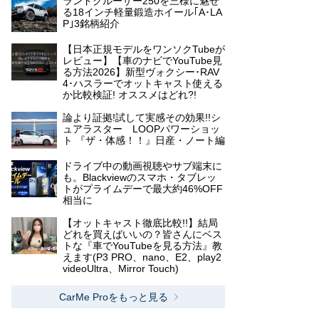
ランドクルーザー250を三様に魅せ
る18インチ軽量鍛造ホイール｢A･LA
P｣3銘柄紹介
【日本正規モデルをワンソクTubeが
レビュー】【車のナビでYouTube見
る方法2026】新型ヴォクシー･RAV
4･ハスラーでオットキャスト使える
か比較検証! オススメはどれ?!
論より証拠!試して実感その効果!!シ
ュアラスター LOOPパワーショッ
ト 『ザ・体感！！』日産・ノート編
ドライブ中の動画視聴やサブ端末に
も。Blackviewのスマホ・タブレッ
トがプライムデーで最大約46%OFF
相当に
【オットキャスト徹底比較!!】結局
どれを買えばいいの？皆さんにベス
トな『車でYouTubeを見る方法』教
えます(P3 PRO、nano、E2、play2
videoUltra、Mirror Touch)
CarMe Proをもっと見る