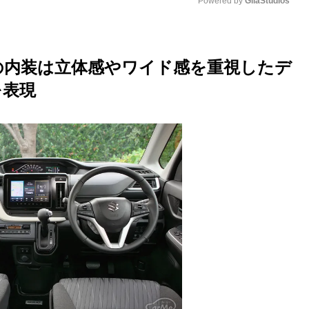
Powered by 
GliaStudios
M
u
の内装は立体感やワイド感を重視したデ
t
を表現
e