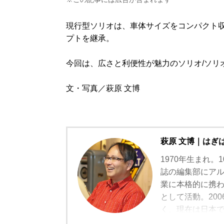
現行型ソリオは、車体サイズをコンパクト
プトを継承。
今回は、広さと利便性が魅力のソリオ/ソリ
文・写真／萩原 文博
萩原 文博｜はぎ
1970年生まれ
誌の編集部にアル
業に本格的に携
として活動。20
く、現在は日本
ユーザー視点の