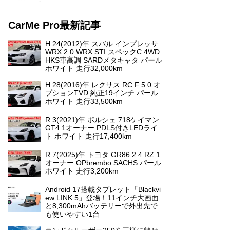
CarMe Pro最新記事
H.24(2012)年 スバル インプレッサ
WRX 2.0 WRX STI スペックC 4WD
HKS車高調 SARDメタキャタ パール
ホワイト 走行32,000km
H.28(2016)年 レクサス RC F 5.0 オ
プションTVD 純正19インチ パール
ホワイト 走行33,500km
R.3(2021)年 ポルシェ 718ケイマン
GT4 1オーナー PDLS付きLEDライ
ト ホワイト 走行17,400km
R.7(2025)年 トヨタ GR86 2.4 RZ 1
オーナー OPbrembo SACHS パール
ホワイト 走行3,200km
Android 17搭載タブレット「Blackvi
ew LINK 5」登場！11インチ大画面
と8,300mAhバッテリーで外出先で
も使いやすい1台