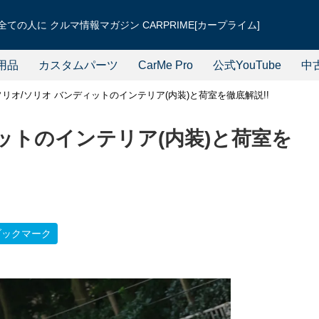
ての人に クルマ情報マガジン CARPRIME[カープライム]
用品
カスタムパーツ
CarMe Pro
公式YouTube
中
ソリオ/ソリオ バンディットのインテリア(内装)と荷室を徹底解説!!
ットのインテリア(内装)と荷室を
ブックマーク