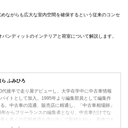
収めながらも広大な室内空間を確保するという従来のコンセ
オバンディットのインテリアと荷室について解説します。
はら ふみひろ
。10代後半で走り屋デビューし、大学在学中に中古車情報
バイトとして加入。1995年より編集部員として編集作
わる。中古車の流通、販売店に精通し、「中古車相場師」
06年からフリーランスの編集者となり、中古車だけでな
で最も多くの広報車両を借り出して取材を行い、新車でも
バイヤーズガイドを中心に、人気車種の動向や流行りの装