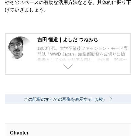
やそのスペースの有効な活用方法などを、具体的に掘り下
げていきましょう。
吉田 恒道｜よしだ つねみち
1980年代、大学卒業後ファッション・モード専
門誌「WWD Japan」編集部勤務を皮切りに編
集者としてのキャリアを積む。その後、90年〜
2000年代、中堅出版社ダイヤモンド社の自動車
専門誌・副編集長に就く。以降、男性ライフス
タイル誌「Straight’」（扶桑社）など複数の男
性誌編集長を歴任し独立、フリーランスのエデ
ィターに、現職。著書に「シングルモルトの愉
しみ方」（学習研究社）がある。
この記事のすべての画像を表示する（5枚）
Chapter