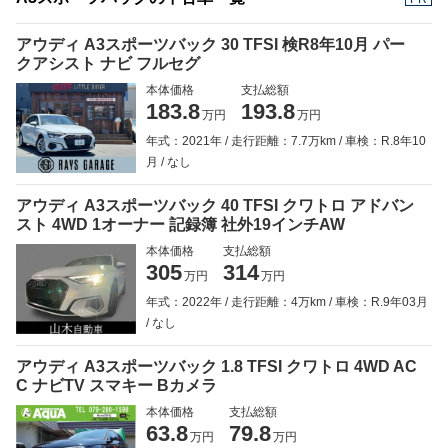
アウディ A3スポーツバック 30 TFSI 検R8年10月 パー
クアシスト ナビ フルセグ
本体価格
支払総額
183.8
193.8
万円
万円
年式：2021年
走行距離：7.7万km
車検：R.8年10
月
なし
アウディ A3スポーツバック 40 TFSI クワトロ アドバン
スト 4WD 1オーナー 記録簿 社外19インチAW
本体価格
支払総額
305
314
万円
万円
年式：2022年
走行距離：4万km
車検：R.9年03月
なし
アウディ A3スポーツバック 1.8 TFSI クワトロ 4WD AC
C ナビTV スマキー Bカメラ
本体価格
支払総額
63.8
79.8
万円
万円