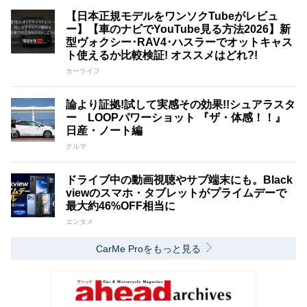
【日本正規モデルをワンソクTubeがレビュ
ー】【車のナビでYouTube見る方法2026】新
型ヴォクシー･RAV4･ハスラーでオットキャス
ト使えるか比較検証! オススメはどれ?!
カーライフ
論より証拠!試して実感その効果!!シュアラスタ
ー LOOPパワーショット 『ザ・体感！！』
日産・ノート編
クルマ
ドライブ中の動画視聴やサブ端末にも。Black
viewのスマホ・タブレットがプライムデーで
最大約46%OFF相当に
エンタメ
CarMe Proをもっと見る