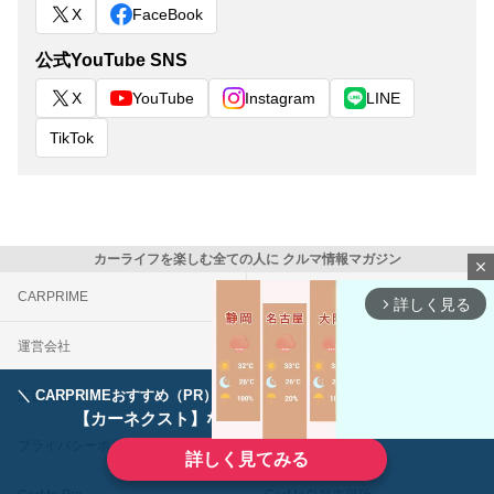
X
FaceBook
公式YouTube SNS
X
YouTube
Instagram
LINE
TikTok
カーライフを楽しむ全ての人に クルマ情報マガジン
close
CARPRIME
カスタムCarMe
詳しく見る
arrow_forward_ios
運営会社
お問い合わせ
＼ CARPRIMEおすすめ（PR） ／
広告掲載
利用規約
ディーラーで手放すのはもったいない！
【カーネクスト】ならどんなクルマも高価買取
プライバシーポリシー
外部送信について
詳しく見てみる