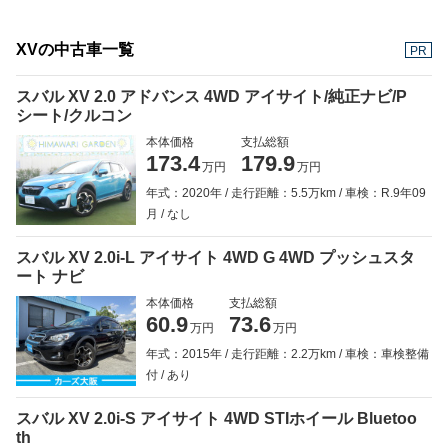
XVの中古車一覧
PR
スバル XV 2.0 アドバンス 4WD アイサイト/純正ナビ/P
シート/クルコン
本体価格
支払総額
173.4
179.9
万円
万円
年式：2020年
走行距離：5.5万km
車検：R.9年09
月
なし
スバル XV 2.0i-L アイサイト 4WD G 4WD プッシュスタ
ート ナビ
本体価格
支払総額
60.9
73.6
万円
万円
年式：2015年
走行距離：2.2万km
車検：車検整備
付
あり
スバル XV 2.0i-S アイサイト 4WD STIホイール Bluetoo
th