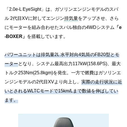
「2.0e-L EyeSight」は、ガソリンエンジンモデルのスバ
ル 2代目XVに対してエンジン
排気量
をアップさせ、さら
にモーターを組み合わせたスバル独自の4WDシステム
「e
-BOXER」
を搭載しています。
パワーユニットは排気量2L 水平対向4気筒のFB20型とモ
ーター
となり、システム最高出力117kW(158.6PS)、最大
トルク253Nm(25.8kgm)を発生。一方で燃費はガソリンエ
ンジンモデルの2代目XVより向上し、
実際の走行状況に近
いとされるWLTCモードで15km/Lまで数値を伸ばしてい
ます。