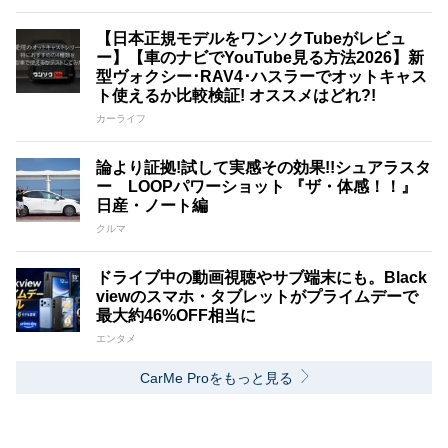
【日本正規モデルをワンソクTubeがレビュ
ー】【車のナビでYouTube見る方法2026】新
型ヴォクシー･RAV4･ハスラーでオットキャス
ト使えるか比較検証! オススメはどれ?!
カーライフ
論より証拠!試して実感その効果!!シュアラスタ
ー LOOPパワーショット 『ザ・体感！！』
日産・ノート編
クルマ
ドライブ中の動画視聴やサブ端末にも。Black
viewのスマホ・タブレットがプライムデーで
最大約46%OFF相当に
エンタメ
CarMe Proをもっと見る