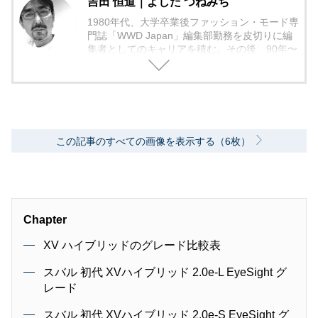
吉田 恒道｜よしだ つねみち
1980年代、大学卒業後ファッション・モード専
門誌「WWD Japan」編集部勤務を皮切りに編
集者としてのキャリアを積む。その後、90年〜
2000年代、中堅出版社ダイヤモンド社の自動車
専門誌・副編集長に就く。以降、男性ライフス
タイル誌「Straight’」（扶桑社）など複数の男
性誌編集長を歴任し独立、フリーランスのエデ
ィターに、現職。著書に「シングルモルトの愉
しみ方」（学習研究社）がある。
この記事のすべての画像を表示する（6枚）
Chapter
XV ハイブリッドのグレード比較表
スバル 初代 XVハイブリッド 2.0e-L EyeSight グ
レード
スバル 初代 XVハイブリッド 2.0e-S EyeSight グ