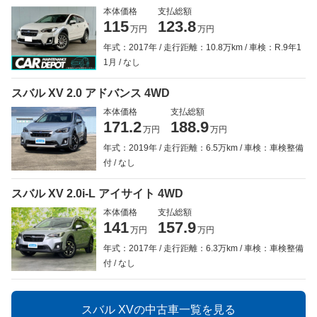
本体価格
支払総額
115
123.8
万円
万円
年式：2017年
走行距離：10.8万km
車検：R.9年1
1月
なし
スバル XV 2.0 アドバンス 4WD
本体価格
支払総額
171.2
188.9
万円
万円
年式：2019年
走行距離：6.5万km
車検：車検整備
付
なし
スバル XV 2.0i-L アイサイト 4WD
本体価格
支払総額
141
157.9
万円
万円
年式：2017年
走行距離：6.3万km
車検：車検整備
付
なし
スバル XVの中古車一覧を見る