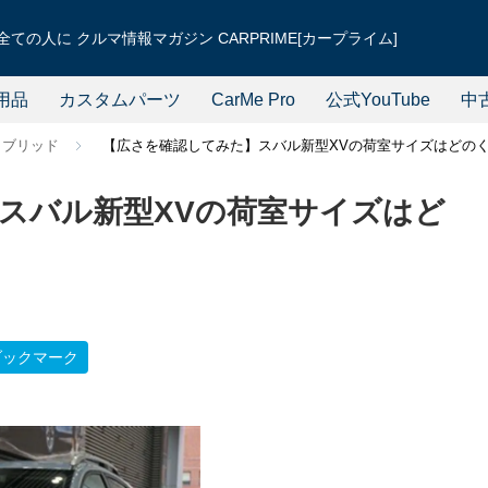
ての人に クルマ情報マガジン CARPRIME[カープライム]
用品
カスタムパーツ
CarMe Pro
公式YouTube
中
イブリッド
【広さを確認してみた】スバル新型XVの荷室サイズはどの
スバル新型XVの荷室サイズはど
ブックマーク