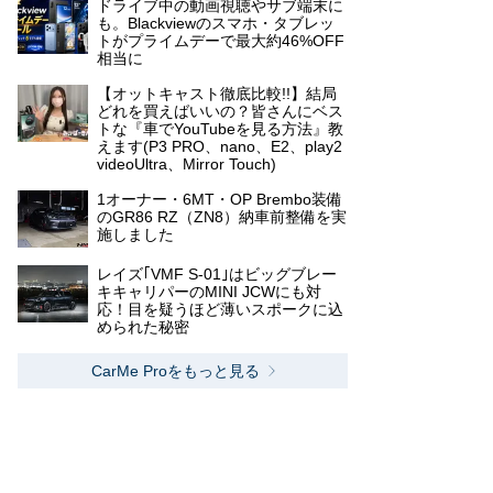
ドライブ中の動画視聴やサブ端末に
も。Blackviewのスマホ・タブレッ
トがプライムデーで最大約46%OFF
相当に
【オットキャスト徹底比較!!】結局
どれを買えばいいの？皆さんにベス
トな『車でYouTubeを見る方法』教
えます(P3 PRO、nano、E2、play2
videoUltra、Mirror Touch)
1オーナー・6MT・OP Brembo装備
のGR86 RZ（ZN8）納車前整備を実
施しました
レイズ｢VMF S-01｣はビッグブレー
キキャリパーのMINI JCWにも対
応！目を疑うほど薄いスポークに込
められた秘密
CarMe Proをもっと見る