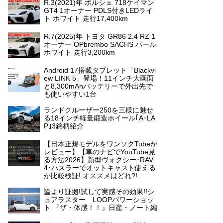
R.3(2021)年 ポルシェ 718ケイマン
GT4 1オーナー PDLS付きLEDライ
ト ホワイト 走行17,400km
R.7(2025)年 トヨタ GR86 2.4 RZ 1
オーナー OPbrembo SACHS パール
ホワイト 走行3,200km
Android 17搭載タブレット「Blackvi
ew LINK 5」登場！11インチ大画面
と8,300mAhバッテリーで外出先で
も使いやすい1台
ランドクルーザー250を三様に魅せ
る18インチ軽量鍛造ホイール｢A･LA
P｣3銘柄紹介
【日本正規モデルをワンソクTubeが
レビュー】【車のナビでYouTube見
る方法2026】新型ヴォクシー･RAV
4･ハスラーでオットキャスト使える
か比較検証! オススメはどれ?!
論より証拠!試して実感その効果!!シ
ュアラスター LOOPパワーショッ
ト 『ザ・体感！！』日産・ノート編