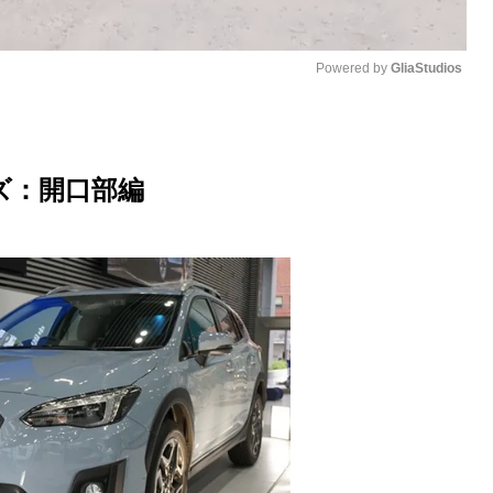
Powered by 
GliaStudios
M
u
ズ：開口部編
t
e