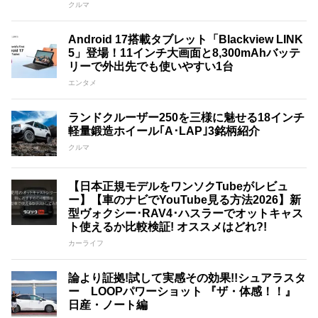
クルマ
Android 17搭載タブレット「Blackview LINK
5」登場！11インチ大画面と8,300mAhバッテ
リーで外出先でも使いやすい1台
エンタメ
ランドクルーザー250を三様に魅せる18インチ
軽量鍛造ホイール｢A･LAP｣3銘柄紹介
クルマ
【日本正規モデルをワンソクTubeがレビュ
ー】【車のナビでYouTube見る方法2026】新
型ヴォクシー･RAV4･ハスラーでオットキャス
ト使えるか比較検証! オススメはどれ?!
カーライフ
論より証拠!試して実感その効果!!シュアラスタ
ー LOOPパワーショット 『ザ・体感！！』
日産・ノート編