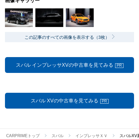
画像ギャラリー
この記事のすべての画像を表示する（3枚）
スバル インプレッサXVの中古車を見てみる
PR
スバル XVの中古車を見てみる
PR
CARPRIMEトップ
スバル
インプレッサＸＶ
スバルX