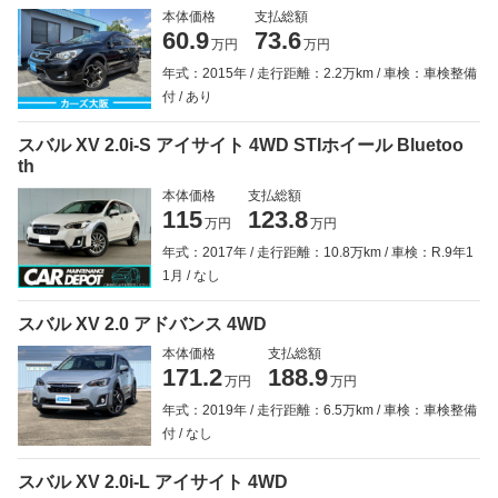
本体価格
支払総額
60.9
73.6
万円
万円
年式：2015年
走行距離：2.2万km
車検：車検整備
付
あり
スバル XV 2.0i-S アイサイト 4WD STIホイール Bluetoo
th
本体価格
支払総額
115
123.8
万円
万円
年式：2017年
走行距離：10.8万km
車検：R.9年1
1月
なし
スバル XV 2.0 アドバンス 4WD
本体価格
支払総額
171.2
188.9
万円
万円
年式：2019年
走行距離：6.5万km
車検：車検整備
付
なし
スバル XV 2.0i-L アイサイト 4WD