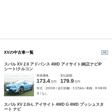
XVの中古車一覧
PR
スバル XV 2.0 アドバンス 4WD アイサイト/純正ナビ/P
シート/クルコン
本体価格
支払総額
173.4
179.9
万円
万円
年式：2020年
走行距離：5.5万km
車検：R.9年09
月
なし
スバル XV 2.0i-L アイサイト 4WD G 4WD プッシュスタ
ート ナビ