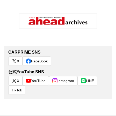
CARPRIME SNS
X
FaceBook
公式YouTube SNS
X
YouTube
Instagram
LINE
TikTok