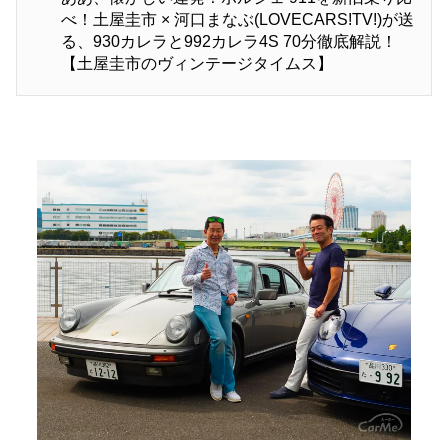
べ！土屋圭市 × 河口まなぶ(LOVECARS!TV!)が送
る、930カレラと992カレラ4S 70分徹底解説！
【土屋圭市のヴィンテージタイムス】