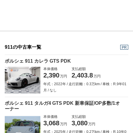
911の中古車一覧
PR
ポルシェ 911 カレラ GTS PDK
本体価格
支払総額
2,390
2,403.8
万円
万円
年式：2022年
走行距離：0.3万km
車検：R.9年01
月
なし
ポルシェ 911 タルガ4 GTS PDK 新車保証/OP多数/1オ
ーナー
本体価格
支払総額
3,068
3,080
万円
万円
年式：2025年
走行距離：0.2万km
車検：R.10年0