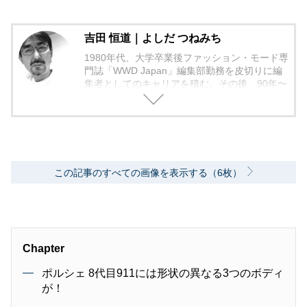
吉田 恒道｜よしだ つねみち
1980年代、大学卒業後ファッション・モード専
門誌「WWD Japan」編集部勤務を皮切りに編
集者としてのキャリアを積む。その後、90年〜
2000年代、中堅出版社ダイヤモンド社の自動車
専門誌・副編集長に就く。以降、男性ライフス
タイル誌「Straight’」（扶桑社）など複数の男
性誌編集長を歴任し独立、フリーランスのエデ
ィターに、現職。著書に「シングルモルトの愉
しみ方」（学習研究社）がある。
この記事のすべての画像を表示する（6枚）
Chapter
ポルシェ 8代目911には形状の異なる3つのボディ
が！