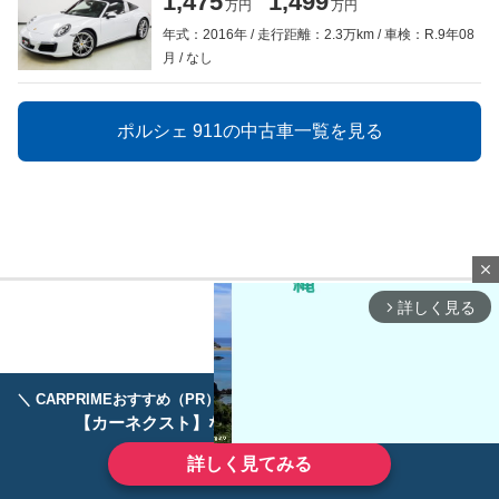
1,475
1,499
万円
万円
年式：2016年
走行距離：2.3万km
車検：R.9年08
月
なし
ポルシェ 911の中古車一覧を見る
close
詳しく見る
arrow_forward_ios
＼ CARPRIMEおすすめ（PR） ／
ディーラーで手放すのはもったいない！
【カーネクスト】ならどんなクルマも高価買取
詳しく見てみる