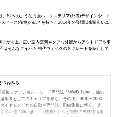
0S型)は、SUVのような力強いエクステリア(外装)デザインや、ト
ペース(荷室)の広さを持ち、2014年の登場以来幅広いユ
い勝手が向上。広い室内空間やタフな外観からアウトドアや車
回はそんなダイハツ 初代ウェイクの各グレードを紹介して
だ つねみち
卒業後ファッション・モード専門誌「WWD Japan」編集
編集者としてのキャリアを積む。その後、90年〜2000
社ダイヤモンド社の自動車専門誌・副編集長に就く。以
イル誌「Straight’」（扶桑社）など複数の男性誌編集