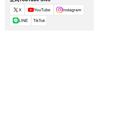
X
YouTube
Instagram
LINE
TikTok
年月
車両重量
乗車定員
ド
月10日
990kg
4名
5
月10日
990kg
4名
5
月10日
1,000kg
4名
5