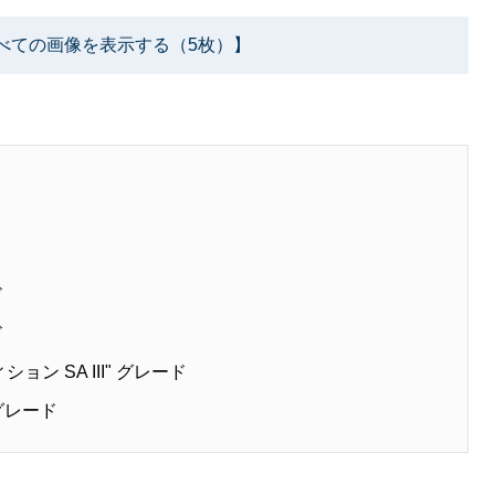
べての画像を表示する（5枚）】
ド
ド
ン SA III" グレード
"グレード