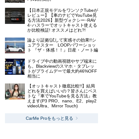
【日本正規モデルをワンソクTubeが
レビュー】【車のナビでYouTube見
る方法2026】新型ヴォクシー･RAV
4･ハスラーでオットキャスト使える
か比較検証! オススメはどれ?!
論より証拠!試して実感その効果!!シ
ュアラスター LOOPパワーショッ
ト 『ザ・体感！！』日産・ノート編
ドライブ中の動画視聴やサブ端末に
も。Blackviewのスマホ・タブレッ
トがプライムデーで最大約46%OFF
相当に
【オットキャスト徹底比較!!】結局
どれを買えばいいの？皆さんにベス
トな『車でYouTubeを見る方法』教
えます(P3 PRO、nano、E2、play2
videoUltra、Mirror Touch)
CarMe Proをもっと見る