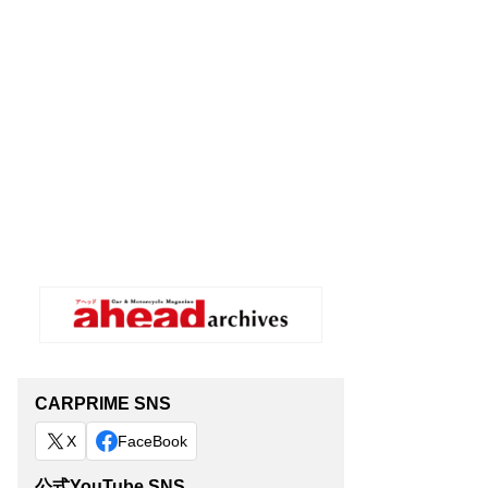
CARPRIME SNS
X
FaceBook
公式YouTube SNS