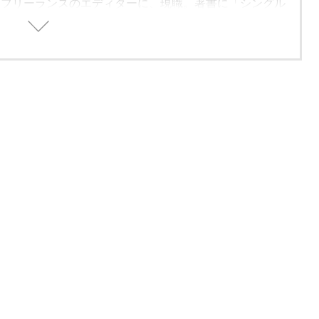
、フリーランスのエディターに、現職。著書に「シングル
方」（学習研究社）がある。