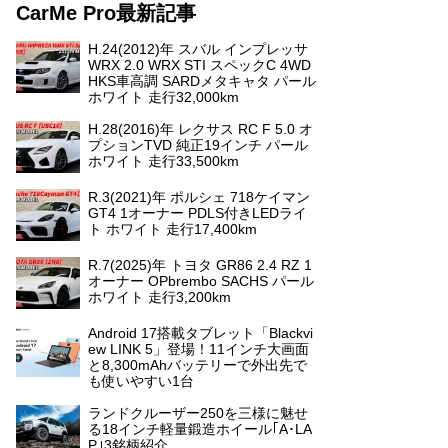
CarMe Pro最新記事
H.24(2012)年 スバル インプレッサ
WRX 2.0 WRX STI スペックC 4WD
HKS車高調 SARDメタキャタ パール
ホワイト 走行32,000km
H.28(2016)年 レクサス RC F 5.0 オ
プションTVD 純正19インチ パール
ホワイト 走行33,500km
R.3(2021)年 ポルシェ 718ケイマン
GT4 1オーナー PDLS付きLEDライ
ト ホワイト 走行17,400km
R.7(2025)年 トヨタ GR86 2.4 RZ 1
オーナー OPbrembo SACHS パール
ホワイト 走行3,200km
Android 17搭載タブレット「Blackvi
ew LINK 5」登場！11インチ大画面
と8,300mAhバッテリーで外出先で
も使いやすい1台
ランドクルーザー250を三様に魅せ
る18インチ軽量鍛造ホイール｢A･LA
P｣3銘柄紹介