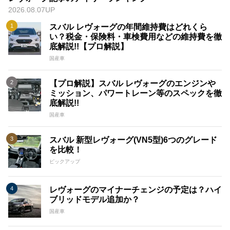
2026.08.07UP
スバル レヴォーグの年間維持費はどれくら
い？税金・保険料・車検費用などの維持費を徹
底解説!!【プロ解説】
国産車
【プロ解説】スバル レヴォーグのエンジンや
ミッション、パワートレーン等のスペックを徹
底解説!!
国産車
スバル 新型レヴォーグ(VN5型)6つのグレード
を比較！
ピックアップ
レヴォーグのマイナーチェンジの予定は？ハイ
ブリッドモデル追加か？
国産車