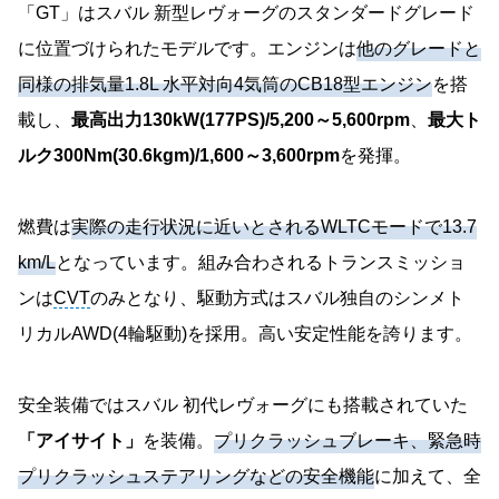
「GT」はスバル 新型レヴォーグのスタンダードグレード
に位置づけられたモデルです。エンジンは
他のグレードと
同様の排気量1.8L 水平対向4気筒のCB18型エンジン
を搭
載し、
最高出力130kW(177PS)/5,200～5,600rpm
、
最大ト
ルク300Nm(30.6kgm)/1,600～3,600rpm
を発揮。
燃費は
実際の走行状況に近いとされるWLTCモードで13.7
km/L
となっています。組み合わされるトランスミッショ
ンは
CVT
のみとなり、駆動方式はスバル独自のシンメト
リカルAWD(4輪駆動)を採用。高い安定性能を誇ります。
安全装備ではスバル 初代レヴォーグにも搭載されていた
「アイサイト」
を装備。
プリクラッシュブレーキ、緊急時
プリクラッシュステアリングなどの安全機能
に加えて、全