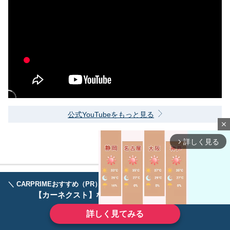
公式YouTubeをもっと見る
close
詳しく見る
arrow_forward_ios
＼ CARPRIMEおすすめ（PR） ／
ディーラーで手放すのはもったいない！
【カーネクスト】ならどんなクルマも高価買取
詳しく見てみる