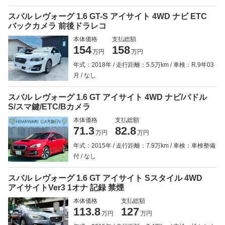
スバル レヴォーグ 1.6 GT-S アイサイト 4WD ナビ ETC
バックカメラ 前後ドラレコ
本体価格
支払総額
154
158
万円
万円
年式：2018年
走行距離：5.5万km
車検：R.9年03
月
なし
スバル レヴォーグ 1.6 GT アイサイト 4WD ナビ/パドル
S/スマ鍵/ETC/Bカメラ
本体価格
支払総額
71.3
82.8
万円
万円
年式：2015年
走行距離：7.9万km
車検：車検整備
付
なし
スバル レヴォーグ 1.6 GT アイサイト Sスタイル 4WD
アイサイトVer3 1オナ 記録 禁煙
本体価格
支払総額
113.8
127
万円
万円