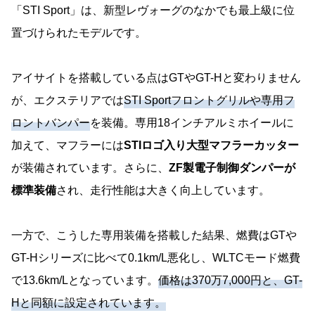
「STI Sport」は、新型レヴォーグのなかでも最上級に位
置づけられたモデルです。
アイサイトを搭載している点はGTやGT-Hと変わりません
が、エクステリアでは
STI Sportフロントグリルや専用フ
ロントバンパー
を装備。専用18インチアルミホイールに
加えて、マフラーには
STIロゴ入り大型マフラーカッター
が装備されています。さらに、
ZF製電子制御ダンパーが
標準装備
され、走行性能は大きく向上しています。
一方で、こうした専用装備を搭載した結果、燃費はGTや
GT-Hシリーズに比べて0.1km/L悪化し、WLTCモード燃費
で13.6km/Lとなっています。
価格は370万7,000円と、GT-
Hと同額に設定されています。