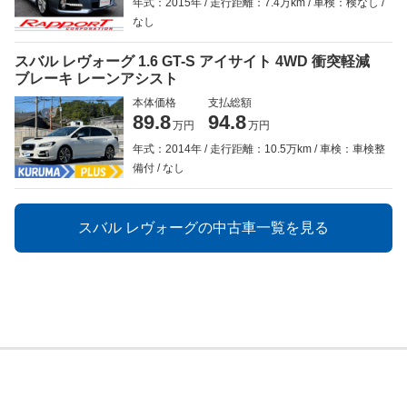
年式：2015年
走行距離：7.4万km
車検：検なし
なし
スバル レヴォーグ 1.6 GT-S アイサイト 4WD 衝突軽減
ブレーキ レーンアシスト
本体価格
支払総額
89.8
94.8
万円
万円
年式：2014年
走行距離：10.5万km
車検：車検整
備付
なし
スバル レヴォーグの中古車一覧を見る