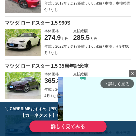
年式：2017年
走行距離：6.8万km
車検：車検整備
付
なし
マツダ ロードスター 1.5 990S
本体価格
支払総額
274.9
285.5
万円
万円
年式：2022年
走行距離：1.6万km
車検：R.9年06
月
なし
マツダ ロードスター 1.5 35周年記念車
close
本体価格
支払総額
365.8
376.8
万円
万円
詳しく見る
arrow_forward_ios
年式：2025年
走行距離：0.2万km
車検：R.10年0
4月
なし
マツダ ロードスター 1.5 ブラウン トップ
＼ CARPRIMEおすすめ（PR） ／
ディーラーで手放すのはもったいない！
【カーネクスト】ならどんなクルマも高価買取
本体価格
支払総額
286.7
302.9
万円
万円
詳しく見てみる
年式：2023年
走行距離：1.9万km
車検：車検整備