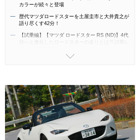
カラーが続々と登場
歴代マツダロードスターを土屋圭市と大井貴之が
語り尽くす42分！
【試乗編】【マツダ ロードスター RS (ND)】4代
目へと進化したロードスターの走りとは?! 試乗レ
ビュー! PART 2
【解説編】【マツダ NDロードスターRS 】300万
円台で買えるオープンカーの楽しさを解説！PAR
T1