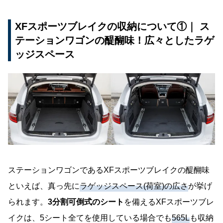
XFスポーツブレイクの収納について①｜ ス
テーションワゴンの醍醐味！広々としたラゲ
ッジスペース
ステーションワゴンであるXFスポーツブレイクの醍醐味
といえば、真っ先に
ラゲッジスペース(荷室)の広さ
が挙げ
られます。
3分割可倒式のシート
を備えるXFスポーツブレ
イクは、5シート全てを使用している場合でも
565L
も収納