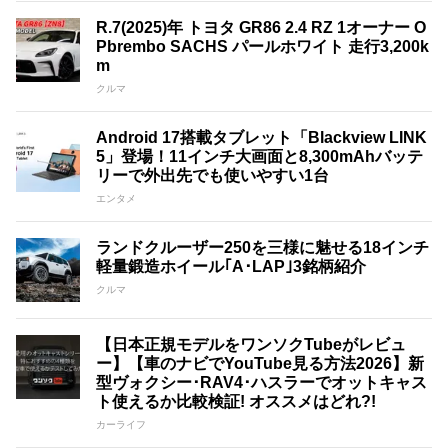
R.7(2025)年 トヨタ GR86 2.4 RZ 1オーナー O
Pbrembo SACHS パールホワイト 走行3,200k
m
クルマ
Android 17搭載タブレット「Blackview LINK
5」登場！11インチ大画面と8,300mAhバッテ
リーで外出先でも使いやすい1台
エンタメ
ランドクルーザー250を三様に魅せる18インチ
軽量鍛造ホイール｢A･LAP｣3銘柄紹介
クルマ
【日本正規モデルをワンソクTubeがレビュ
ー】【車のナビでYouTube見る方法2026】新
型ヴォクシー･RAV4･ハスラーでオットキャス
ト使えるか比較検証! オススメはどれ?!
カーライフ