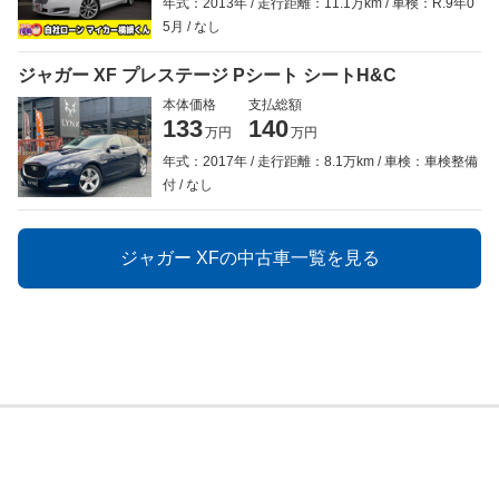
年式：2013年
走行距離：11.1万km
車検：R.9年0
5月
なし
ジャガー XF プレステージ Pシート シートH&C
本体価格
支払総額
133
140
万円
万円
年式：2017年
走行距離：8.1万km
車検：車検整備
付
なし
ジャガー XFの中古車一覧を見る