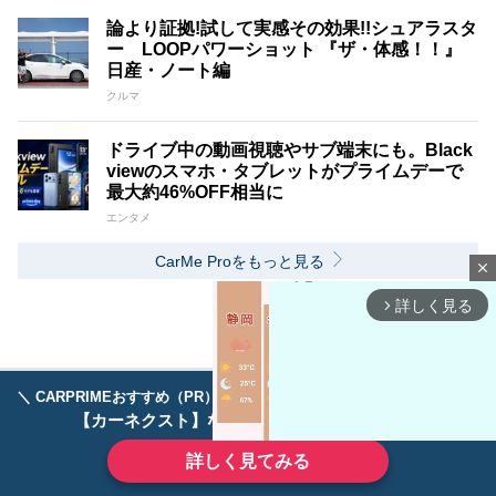
論より証拠!試して実感その効果!!シュアラスタ
ー LOOPパワーショット 『ザ・体感！！』
日産・ノート編
クルマ
ドライブ中の動画視聴やサブ端末にも。Black
viewのスマホ・タブレットがプライムデーで
最大約46%OFF相当に
エンタメ
CarMe Proをもっと見る
close
詳しく見る
arrow_forward_ios
＼ CARPRIMEおすすめ（PR） ／
ディーラーで手放すのはもったいない！
【カーネクスト】ならどんなクルマも高価買取
詳しく見てみる