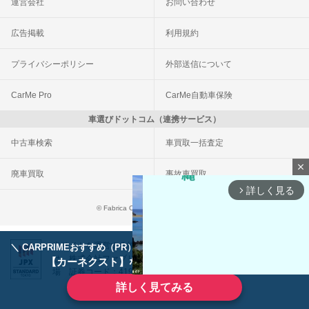
運営会社
お問い合わせ
広告掲載
利用規約
プライバシーポリシー
外部送信について
CarMe Pro
CarMe自動車保険
車選びドットコム（連携サービス）
中古車検索
車買取一括査定
close
廃車買取
事故車買取
詳しく見る
arrow_forward_ios
© Fabrica Communications Co., LTD.
当サイトを運営する株式会社ファブリカコミュニケーションズ
＼ CARPRIMEおすすめ（PR） ／
ディーラーで手放すのはもったいない！
は、株式会社ファブリカホールディングス（東証スタンダード上
【カーネクスト】ならどんなクルマも高価買取
場 証券コード：4193）のグループ会社です。
詳しく見てみる