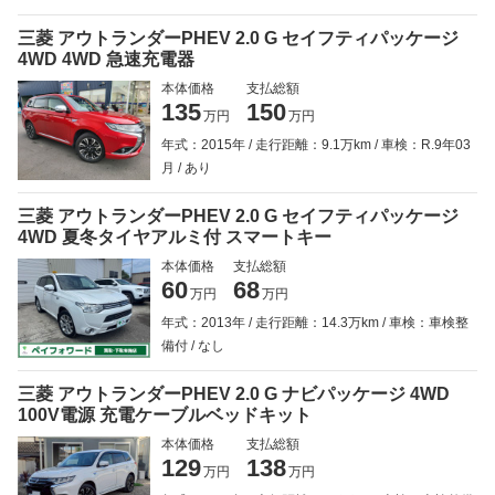
三菱 アウトランダーPHEV 2.0 G セイフティパッケージ
4WD 4WD 急速充電器
本体価格
支払総額
135
150
万円
万円
年式：2015年
走行距離：9.1万km
車検：R.9年03
月
あり
三菱 アウトランダーPHEV 2.0 G セイフティパッケージ
4WD 夏冬タイヤアルミ付 スマートキー
本体価格
支払総額
60
68
万円
万円
年式：2013年
走行距離：14.3万km
車検：車検整
備付
なし
三菱 アウトランダーPHEV 2.0 G ナビパッケージ 4WD
100V電源 充電ケーブルベッドキット
本体価格
支払総額
129
138
万円
万円