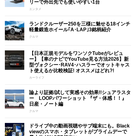
リーで外出先でも使いやすい1台
エンタメ
ランドクルーザー250を三様に魅せる18インチ
軽量鍛造ホイール｢A･LAP｣3銘柄紹介
クルマ
【日本正規モデルをワンソクTubeがレビュ
ー】【車のナビでYouTube見る方法2026】新
型ヴォクシー･RAV4･ハスラーでオットキャス
ト使えるか比較検証! オススメはどれ?!
カーライフ
論より証拠!試して実感その効果!!シュアラスタ
ー LOOPパワーショット 『ザ・体感！！』
日産・ノート編
クルマ
ドライブ中の動画視聴やサブ端末にも。Black
viewのスマホ・タブレットがプライムデーで