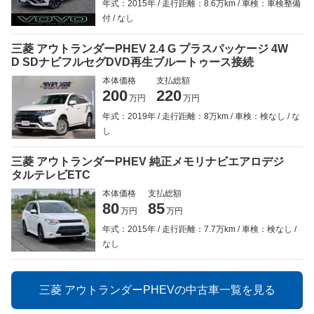
年式：2015年
走行距離：8.6万km
車検：車検整備
付
なし
三菱 アウトランダーPHEV 2.4 G プラスパッケージ 4W
D SDナビフルセグDVD再生ブルートゥース接続
本体価格
支払総額
200
220
万円
万円
年式：2019年
走行距離：8万km
車検：検なし
な
し
三菱 アウトランダーPHEV 純正メモリナビエアロデジ
タルテレビETC
本体価格
支払総額
80
85
万円
万円
年式：2015年
走行距離：7.7万km
車検：検なし
なし
三菱 アウトランダーPHEVの中古車一覧を見る