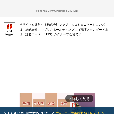
© Fabrica Communications Co., LTD.
当サイトを運営する株式会社ファブリカコミュニケーションズ
は、株式会社ファブリカホールディングス（東証スタンダード上
場 証券コード：4193）のグループ会社です。
詳しく見る
arrow_forward_ios
＼ CARPRIMEおすすめ（PR） ／
ディーラーで手放すのはもったいない！