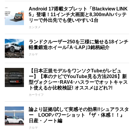
Android 17搭載タブレット「Blackview LINK
5」登場！11インチ大画面と8,300mAhバッテ
リーで外出先でも使いやすい1台
エンタメ
ランドクルーザー250を三様に魅せる18インチ
軽量鍛造ホイール｢A･LAP｣3銘柄紹介
クルマ
【日本正規モデルをワンソクTubeがレビュ
ー】【車のナビでYouTube見る方法2026】新
型ヴォクシー･RAV4･ハスラーでオットキャス
ト使えるか比較検証! オススメはどれ?!
カーライフ
論より証拠!試して実感その効果!!シュアラスタ
ー LOOPパワーショット 『ザ・体感！！』
日産・ノート編
クルマ