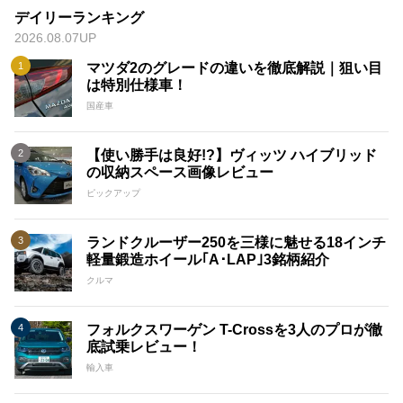
デイリーランキング
2026.08.07UP
マツダ2のグレードの違いを徹底解説｜狙い目
は特別仕様車！
国産車
【使い勝手は良好!?】ヴィッツ ハイブリッド
の収納スペース画像レビュー
ピックアップ
ランドクルーザー250を三様に魅せる18インチ
軽量鍛造ホイール｢A･LAP｣3銘柄紹介
クルマ
フォルクスワーゲン T-Crossを3人のプロが徹
底試乗レビュー！
輸入車