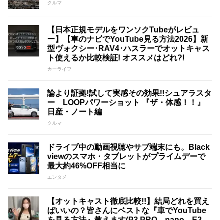
クルマ
【日本正規モデルをワンソクTubeがレビュ
ー】【車のナビでYouTube見る方法2026】新
型ヴォクシー･RAV4･ハスラーでオットキャス
ト使えるか比較検証! オススメはどれ?!
カーライフ
論より証拠!試して実感その効果!!シュアラスタ
ー LOOPパワーショット 『ザ・体感！！』
日産・ノート編
クルマ
ドライブ中の動画視聴やサブ端末にも。Black
viewのスマホ・タブレットがプライムデーで
最大約46%OFF相当に
エンタメ
【オットキャスト徹底比較!!】結局どれを買え
ばいいの？皆さんにベストな『車でYouTube
を見る方法』教えます(P3 PRO、nano、E2、