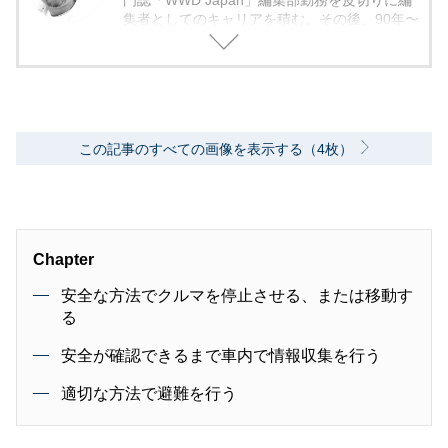
門誌「WWD Japan」編集部勤務を皮切りに編
集者としてのキャリアを積む。その後、90年〜
2000年代、中堅出版社ダイヤモンド社の自動車
専門誌・副編集長に就く。以降、男性ライフス
タイル誌「Straight’」（扶桑社）など複数の男
性誌編集長を歴任し独立、フリーランスのエデ
ィターに、現職。著書に「シングルモルトの愉
しみ方」（学習研究社）がある。
この記事のすべての画像を表示する（4枚）
Chapter
安全な方法でクルマを停止させる、または移動す
る
安全が確認できるまで車内で情報収集を行う
適切な方法で避難を行う