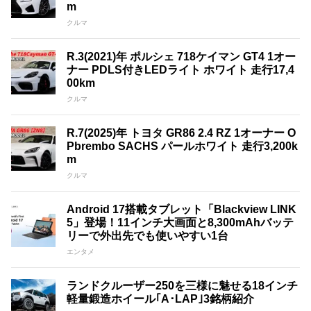
m
クルマ
R.3(2021)年 ポルシェ 718ケイマン GT4 1オー
ナー PDLS付きLEDライト ホワイト 走行17,4
00km
クルマ
R.7(2025)年 トヨタ GR86 2.4 RZ 1オーナー O
Pbrembo SACHS パールホワイト 走行3,200k
m
クルマ
Android 17搭載タブレット「Blackview LINK
5」登場！11インチ大画面と8,300mAhバッテ
リーで外出先でも使いやすい1台
エンタメ
ランドクルーザー250を三様に魅せる18インチ
軽量鍛造ホイール｢A･LAP｣3銘柄紹介